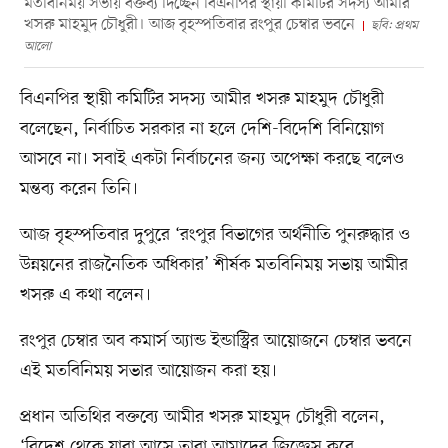
মতবিনিময় সভায় বক্তব্য দিচ্ছেন বিএনপির স্থায়ী কমিটির সদস্য আমীর
খসরু মাহমুদ চৌধুরী। আজ বৃহস্পতিবার রংপুর চেম্বার ভবনে
ছবি: প্রথম
আলো
বিএনপির স্থায়ী কমিটির সদস্য আমীর খসরু মাহমুদ চৌধুরী
বলেছেন, নির্বাচিত সরকার না হলে দেশি-বিদেশি বিনিয়োগ
আসবে না। সবাই একটা নির্বাচনের জন্য অপেক্ষা করছে বলেও
মন্তব্য করেন তিনি।
আজ বৃহস্পতিবার দুপুরে ‘রংপুর বিভাগের অর্থনীতি পুনরুদ্ধার ও
উন্নয়নের রাজনৈতিক অধিকার’ শীর্ষক মতবিনিময় সভায় আমীর
খসরু এ কথা বলেন।
রংপুর চেম্বার অব কমার্স অ্যান্ড ইন্ডাস্ট্রির আয়োজনে চেম্বার ভবনে
এই মতবিনিময় সভার আয়োজন করা হয়।
প্রধান অতিথির বক্তব্যে আমীর খসরু মাহমুদ চৌধুরী বলেন,
‘বিদেশ থেকে যারা আসে তারা আমাদের জিজ্ঞেস করে,