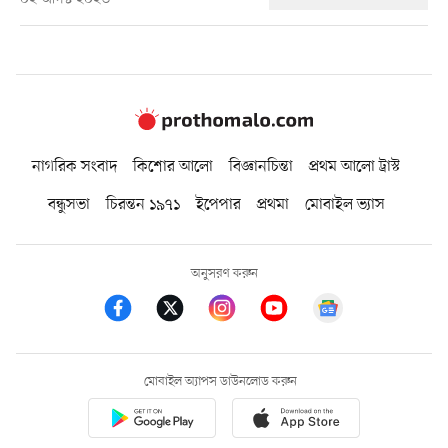
নাগরিক সংবাদ
কিশোর আলো
বিজ্ঞানচিন্তা
প্রথম আলো ট্রাস্ট
বন্ধুসভা
চিরন্তন ১৯৭১
ইপেপার
প্রথমা
মোবাইল ভ্যাস
অনুসরণ করুন
মোবাইল অ্যাপস ডাউনলোড করুন