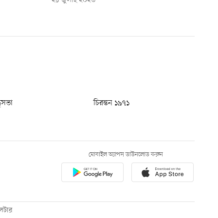
২৮ জুলাই ২০২৬
ধুসভা
চিরন্তন ১৯৭১
মোবাইল অ্যাপস ডাউনলোড করুন
েটার