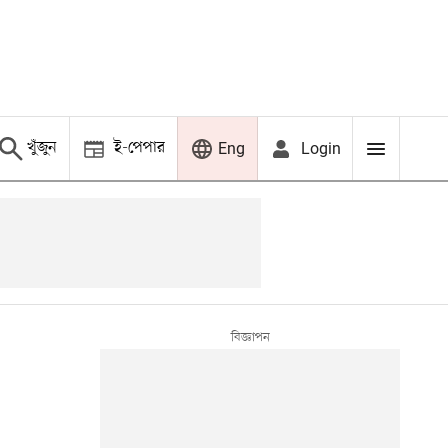
খুঁজুন
ই-পেপার
Login
Eng