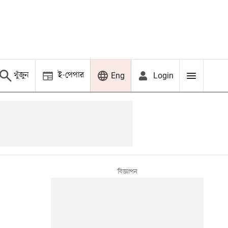
খুঁজুন
ই-পেপার
Login
Eng