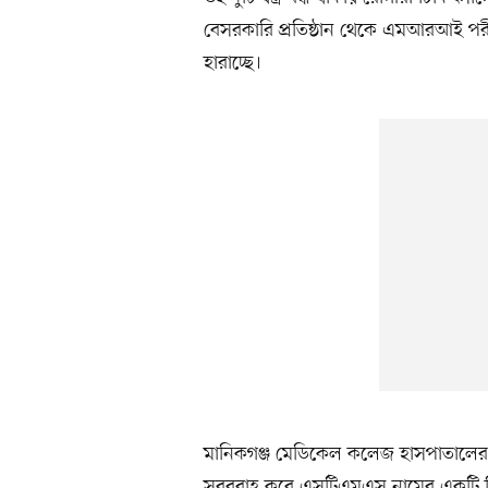
বেসরকারি প্রতিষ্ঠান থেকে এমআরআই পরী
হারাচ্ছে।
মানিকগঞ্জ মেডিকেল কলেজ হাসপাতালের রে
সরবরাহ করে এসটিএমএস নামের একটি ঠিকাদা