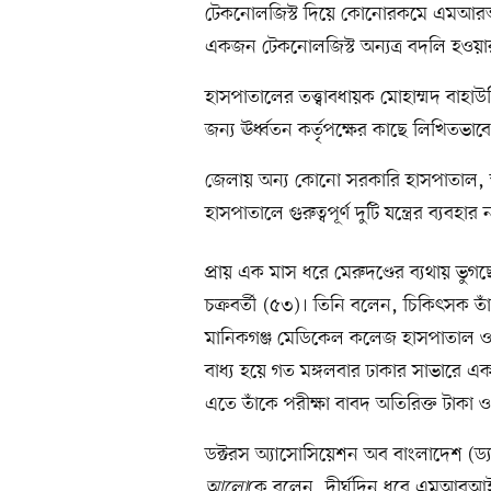
টেকনোলজিস্ট দিয়ে কোনোরকমে এমআরআই যন্
একজন টেকনোলজিস্ট অন্যত্র বদলি হওয়ার
হাসপাতালের তত্ত্বাবধায়ক মোহাম্মদ বা
জন্য ঊর্ধ্বতন কর্তৃপক্ষের কাছে লিখিতভা
জেলায় অন্য কোনো সরকারি হাসপাতাল, স্বাস্থ্
হাসপাতালে গুরুত্বপূর্ণ দুটি যন্ত্রের ব্
প্রায় এক মাস ধরে মেরুদণ্ডের ব্যথায় ভুগছ
চক্রবর্তী (৫৩)। তিনি বলেন, চিকিৎসক 
মানিকগঞ্জ মেডিকেল কলেজ হাসপাতাল ও 
বাধ্য হয়ে গত মঙ্গলবার ঢাকার সাভারে
এতে তাঁকে পরীক্ষা বাবদ অতিরিক্ত টাকা 
ডক্টরস অ্যাসোসিয়েশন অব বাংলাদেশ (ড্
আলো
কে বলেন, দীর্ঘদিন ধরে এমআরআই যন