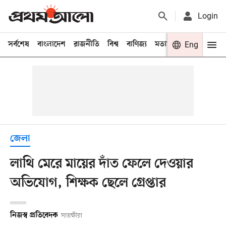
Login
সর্বশেষ
বাংলাদেশ
রাজনীতি
বিশ্ব
বাণিজ্য
মতামত
খেলা
Eng
বিনো
জেলা
লাথি মেরে মায়ের দাঁত ফেলে দেওয়ার
অভিযোগ, শিক্ষক ছেলে গ্রেপ্তার
নিজস্ব প্রতিবেদক
সাতক্ষীরা