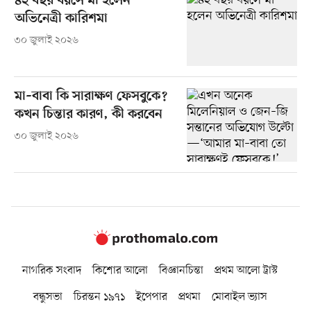
৪২ বছর বয়সে মা হলেন
অভিনেত্রী কারিশমা
৩০ জুলাই ২০২৬
মা–বাবা কি সারাক্ষণ ফেসবুকে?
কখন চিন্তার কারণ, কী করবেন
৩০ জুলাই ২০২৬
নাগরিক সংবাদ
কিশোর আলো
বিজ্ঞানচিন্তা
প্রথম আলো ট্রাস্ট
বন্ধুসভা
চিরন্তন ১৯৭১
ইপেপার
প্রথমা
মোবাইল ভ্যাস