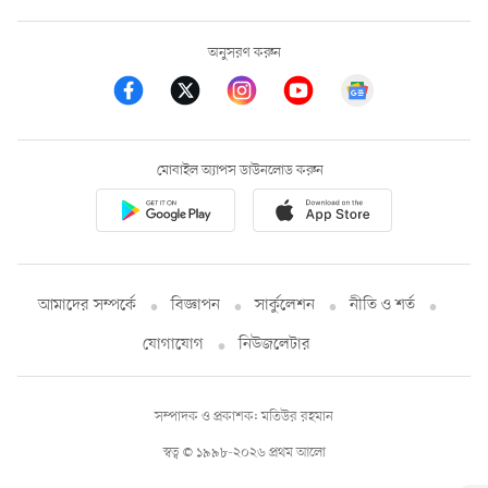
অনুসরণ করুন
মোবাইল অ্যাপস ডাউনলোড করুন
আমাদের সম্পর্কে
বিজ্ঞাপন
সার্কুলেশন
নীতি ও শর্ত
যোগাযোগ
নিউজলেটার
সম্পাদক ও প্রকাশক: মতিউর রহমান
স্বত্ব © ১৯৯৮-২০২৬ প্রথম আলো