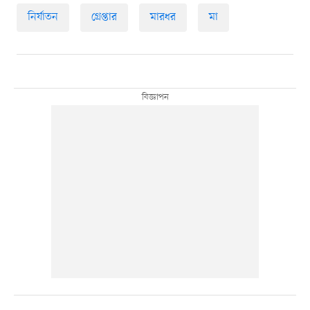
নির্যাতন
গ্রেপ্তার
মারধর
মা