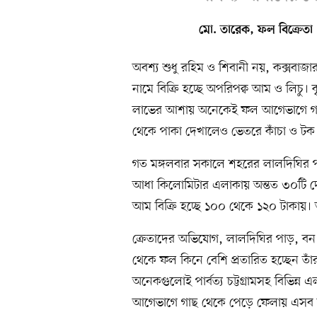
মো. তারেক, ফল বিক্রেতা
অবশ্য শুধু রহিম ও শিবানী নয়, কক্সবা
নামে বিক্রি হচ্ছে অপরিপক্ব আম ও লিচু। 
লাভের আশায় অনেকেই ফল আগেভাগে গাছ 
থেকে পাকা দেখালেও ভেতরে কাঁচা ও টক
গত মঙ্গলবার সকালে শহরের লালদিঘির পা
আধা কিলোমিটার এলাকায় অন্তত ৩০টি দোক
আম বিক্রি হচ্ছে ১০০ থেকে ১২০ টাকায়। 
ক্রেতাদের অভিযোগ, লালদিঘির পাড়, ব
থেকে ফল কিনে বেশি প্রতারিত হচ্ছেন তাঁ
অনেকগুলোই পার্বত্য চট্টগ্রামসহ বিভিন
আগেভাগে গাছ থেকে পেড়ে ফেলায় এসব আম 