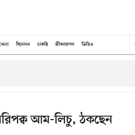
খেলা
বিনোদন
চাকরি
জীবনযাপন
ভিডিও
অপরিপক্ব আম-লিচু, ঠকছেন