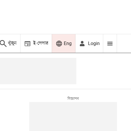
খুঁজুন
ই-পেপার
Login
Eng