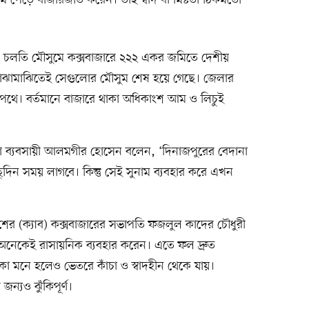
েড়ে বাজারজাত করেন। তাই স্বাদ বা মিষ্টতা ঠিকমতো
ায়ী, চলতি মৌসুমে কক্সবাজারে ২২২ একর জমিতে দেশীয়
মাঝামাঝিতেই সেগুলোর মৌসুম শেষ হয়ে গেছে। জেলার
থে। বর্তমানে বাজারে থাকা অধিকাংশ আম ও লিচুই
া ব্যবসায়ী আলমগীর হোসেন বলেন, ‘দিনাজপুরের বেদানা
দিন সময় লাগবে। কিন্তু সেই সুনাম ব্যবহার করে এখন
ের (ক্যাব) কক্সবাজারের সভাপতি ফজলুল কাদের চৌধুরী
অনেকেই রাসায়নিক ব্যবহার করেন। এতে ফল দ্রুত
া মনে হলেও ভেতরে কাঁচা ও স্বাদহীন থেকে যায়।
 জন্যও ঝুঁকিপূর্ণ।