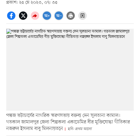
প্রকাশ: ২৫ মে ২০২৩, ০৭: ৩৫
পঙ্কজ ভট্টাচার্যের নাগরিক স্মরণসভায় বক্তব্য দেন সুলতানা কামাল।
গতকাল জামালপুর জেলা শিল্পকলা একাডেমির বীর মুক্তিযোদ্ধা গীতিকার
নজরুল ইসলাম বাবু মিলনায়তনে
ছবি: প্রথম আলো