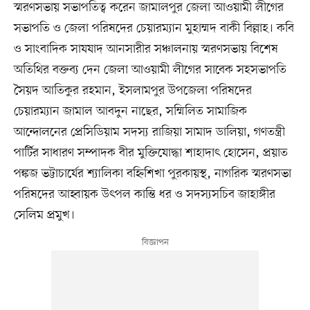
স্মরণসভায় সভাপতিত্ব করেন জামালপুর জেলা আওয়ামী লীগের
সভাপতি ও জেলা পরিষদের চেয়ারম্যান মুহাম্মদ বাকী বিল্লাহ। কবি
ও সাংবাদিক সাযযাদ আনসারীর সঞ্চালনায় স্মরণসভায় বিশেষ
অতিথির বক্তব্য দেন জেলা আওয়ামী লীগের সাবেক সহসভাপতি
সৈয়দ আতিকুর রহমান, ইসলামপুর উপজেলা পরিষদের
চেয়ারম্যান জামাল আবদুন নাছের, সম্মিলিত সামাজিক
আন্দোলনের প্রেসিডিয়াম সদস্য রাজিয়া সামাদ ডালিয়া, গণতন্ত্রী
পার্টির সাধারণ সম্পাদক বীর মুক্তিযোদ্ধা শাহাদাৎ হোসেন, প্রয়াত
পঙ্কজ ভট্টাচার্যের শ্যালিকা বহ্নিশিখা পুরকায়স্থ, নাগরিক স্মরণসভা
পরিষদের আহ্বায়ক উৎপল কান্তি ধর ও সদস্যসচিব জাহাঙ্গীর
সেলিম প্রমুখ।