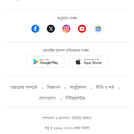
অনুসরণ করুন
মোবাইল অ্যাপস ডাউনলোড করুন
আমাদের সম্পর্কে
বিজ্ঞাপন
সার্কুলেশন
নীতি ও শর্ত
যোগাযোগ
নিউজলেটার
সম্পাদক ও প্রকাশক: মতিউর রহমান
স্বত্ব © ১৯৯৮-২০২৬ প্রথম আলো