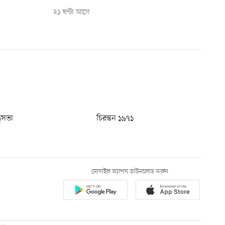
২১ ঘণ্টা আগে
ধুসভা
চিরন্তন ১৯৭১
মোবাইল অ্যাপস ডাউনলোড করুন