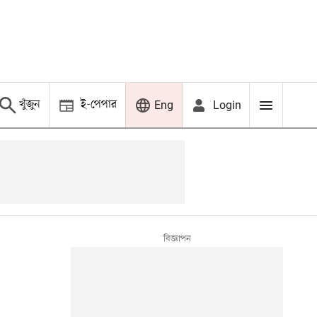
খুঁজুন
ই-পেপার
Login
Eng