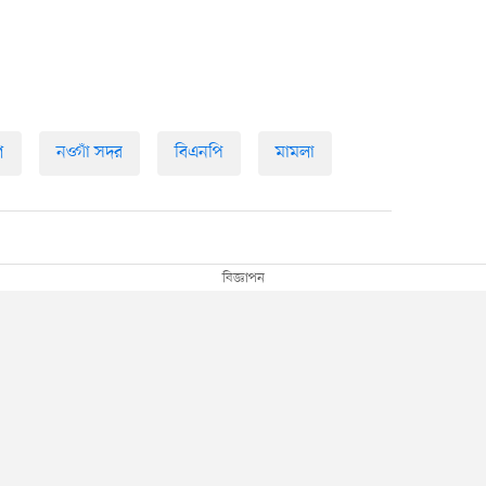
শ
নওগাঁ সদর
বিএনপি
মামলা