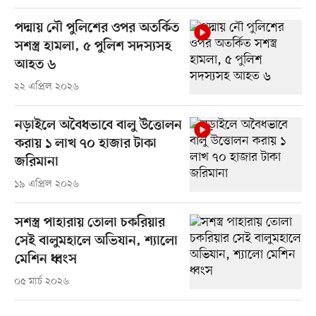
পদ্মায় নৌ পুলিশের ওপর অতর্কিত
সশস্ত্র হামলা, ৫ পুলিশ সদস্যসহ
আহত ৬
২২ এপ্রিল ২০২৬
নড়াইলে অবৈধভাবে বালু উত্তোলন
করায় ১ লাখ ৭০ হাজার টাকা
জরিমানা
১৯ এপ্রিল ২০২৬
সশস্ত্র পাহারায় তোলা চকরিয়ার
সেই বালুমহালে অভিযান, শ্যালো
মেশিন ধ্বংস
০৫ মার্চ ২০২৬