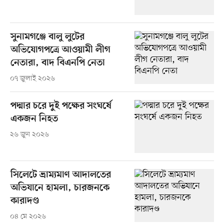
সুনামগঞ্জে বালু লুটের
অভিযোগপত্রে আওয়ামী লীগ
নেতারা, বাদ বিএনপি নেতা
০৭ জুলাই ২০২৬
পদ্মার চরে দুই পক্ষের সংঘর্ষে
একজন নিহত
২৬ জুন ২০২৬
সিলেটে ভ্রাম্যমাণ আদালতের
অভিযানে হামলা, চারজনকে
কারাদণ্ড
০৪ মে ২০২৬