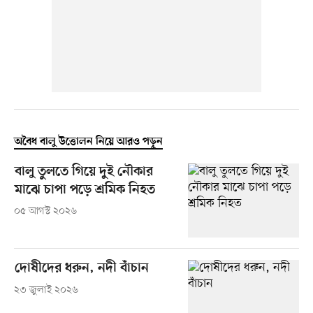
অবৈধ বালু উত্তোলন নিয়ে আরও পড়ুন
বালু তুলতে গিয়ে দুই নৌকার
মাঝে চাপা পড়ে শ্রমিক নিহত
০৫ আগস্ট ২০২৬
দোষীদের ধরুন, নদী বাঁচান
২৩ জুলাই ২০২৬