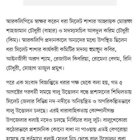
স্মারকলিপিতে স্বাক্ষর করেন ধরা সিলেট শাখার আহ্বায়ক মোস্তফা
শাহজামান চৌধুরী (বাহার) ও সদস্যসচিব আবদুল করিম চৌধুরী
(কিম)। স্মারকলিপি প্রদানকালে অন্যদের মধ্যে উপস্থিত ছিলেন
ধরা সিলেট শাখার কার্যকরী কমিটির সদস্য হুমায়ুন কবির,
আইনজীবী অরূপ শ্যাম, রেজাউল কিবরিয়া, রোমেনা বেগম, রিনি
চৌধুরী, সোহাগ তাজুল প্রমুখ।
পরে এক সংবাদ বিজ্ঞপ্তিতে ধরার পক্ষ থেকে বলা হয়, গত ৫
আগস্টের পরবর্তী সময়ে বালু উত্তোলন বন্ধে প্রশাসনের শিথিলতায়
সিলেট জেলার বিভিন্ন নদ-নদীতে অনিয়ন্ত্রিত ও অপরিকল্পিতভাবে
বালু উত্তোলন চলছে। এরই ধারাবাহিকতায় কোম্পানীগঞ্জ
উপজেলার ধলাই নদেও চলছে নির্বিচার বালু লুট। বালুখেকোরা
কঠোরভাবে প্রশাসনিক কোনো বাধা না পাওয়ায় এতই বেপরোয়া
হয়েছে যে বর্তমানে ধলাই সেতুর নিচ থেকে বালু উত্তোলন করা