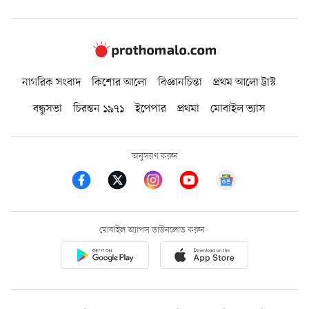
নাগরিক সংবাদ
কিশোর আলো
বিজ্ঞানচিন্তা
প্রথম আলো ট্রাস্ট
বন্ধুসভা
চিরন্তন ১৯৭১
ইপেপার
প্রথমা
মোবাইল ভ্যাস
অনুসরণ করুন
মোবাইল অ্যাপস ডাউনলোড করুন