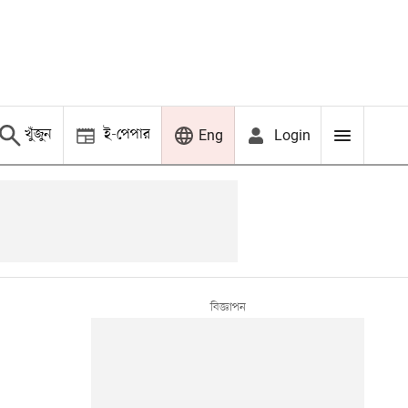
খুঁজুন
ই-পেপার
Login
Eng