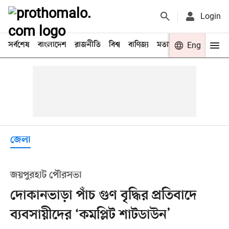
Login
সর্বশেষ
বাংলাদেশ
রাজনীতি
বিশ্ব
বাণিজ্য
মতামত
খেলা
Eng
বিনো
জেলা
জয়পুরহাট পৌরসভা
দোকানভাড়া পাঁচ গুণ বৃদ্ধির প্রতিবাদে
ব্যবসায়ীদের ‘কমপ্লিট শাটডাউন’