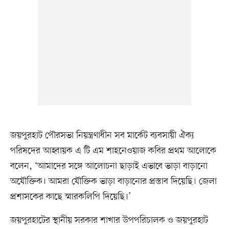
জয়পুরহাট পৌরসভা নিয়ন্ত্রণাধীন সব মার্কেট ব্যবসায়ী ঐক্য
পরিষদের আহ্বায়ক এ টি এম শাহনেওয়াজ কবির প্রথম আলোকে
বলেন, ‘আমাদের সঙ্গে আলোচনা ছাড়াই এভাবে ভাড়া বাড়ানো
অযৌক্তিক। আমরা যৌক্তিক ভাড়া বাড়ানোর প্রস্তাব দিয়েছি। জেলা
প্রশাসকের কাছে স্মারকলিপি দিয়েছি।’
জয়পুরহাটের স্থানীয় সরকার শাখার উপপরিচালক ও জয়পুরহাট