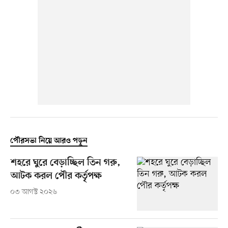
পৌরসভা নিয়ে আরও পড়ুন
শহরে ঘুরে বেড়াচ্ছিল তিন গরু,
আটক করল পৌর কর্তৃপক্ষ
০৩ আগস্ট ২০২৬