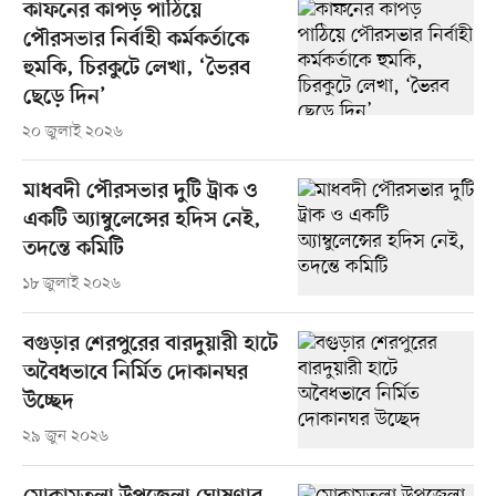
কাফনের কাপড় পাঠিয়ে
পৌরসভার নির্বাহী কর্মকর্তাকে
হুমকি, চিরকুটে লেখা, ‘ভৈরব
ছেড়ে দিন’
২০ জুলাই ২০২৬
মাধবদী পৌরসভার দুটি ট্রাক ও
একটি অ্যাম্বুলেন্সের হদিস নেই,
তদন্তে কমিটি
১৮ জুলাই ২০২৬
বগুড়ার শেরপুরের বারদুয়ারী হাটে
অবৈধভাবে নির্মিত দোকানঘর
উচ্ছেদ
২৯ জুন ২০২৬