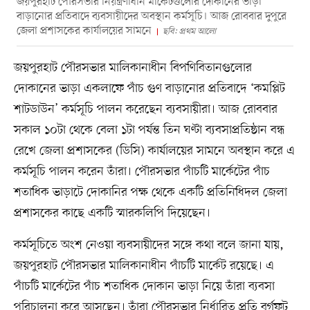
জয়পুরহাট পৌরসভার নিয়ন্ত্রণাধীন মার্কেটগুলোর দোকানের ভাড়া
বাড়ানোর প্রতিবাদে ব্যবসায়ীদের অবস্থান কর্মসূচি। আজ রোববার দুপুরে
জেলা প্রশাসকের কার্যালয়ের সামনে
ছবি: প্রথম আলো
জয়পুরহাট পৌরসভার মালিকানাধীন বিপণিবিতানগুলোর
দোকানের ভাড়া একলাফে পাঁচ গুণ বাড়ানোর প্রতিবাদে ‘কমপ্লিট
শাটডাউন’ কর্মসূচি পালন করেছেন ব্যবসায়ীরা। আজ রোববার
সকাল ১০টা থেকে বেলা ১টা পর্যন্ত তিন ঘণ্টা ব্যবসাপ্রতিষ্ঠান বন্ধ
রেখে জেলা প্রশাসকের (ডিসি) কার্যালয়ের সামনে অবস্থান করে এ
কর্মসূচি পালন করেন তাঁরা। পৌরসভার পাঁচটি মার্কেটের পাঁচ
শতাধিক ভাড়াটে দোকানির পক্ষ থেকে একটি প্রতিনিধিদল জেলা
প্রশাসকের কাছে একটি স্মারকলিপি দিয়েছেন।
কর্মসূচিতে অংশ নেওয়া ব্যবসায়ীদের সঙ্গে কথা বলে জানা যায়,
জয়পুরহাট পৌরসভার মালিকানাধীন পাঁচটি মার্কেট রয়েছে। এ
পাঁচটি মার্কেটের পাঁচ শতাধিক দোকান ভাড়া নিয়ে তাঁরা ব্যবসা
পরিচালনা করে আসছেন। তাঁরা পৌরসভার নির্ধারিত প্রতি বর্গফুট