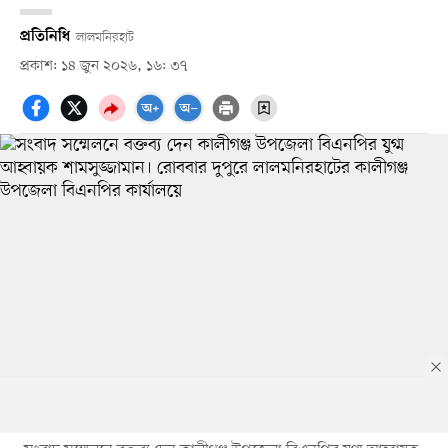
প্রতিনিধি
লালমনিরহাট
প্রকাশ: ১৪ জুন ২০২৬, ১৬: ৩৭