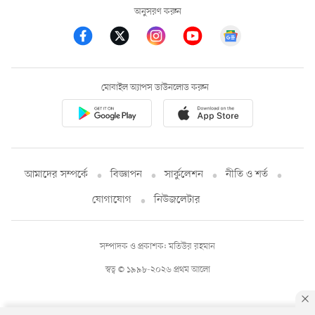
অনুসরণ করুন
মোবাইল অ্যাপস ডাউনলোড করুন
আমাদের সম্পর্কে
বিজ্ঞাপন
সার্কুলেশন
নীতি ও শর্ত
যোগাযোগ
নিউজলেটার
সম্পাদক ও প্রকাশক: মতিউর রহমান
স্বত্ব © ১৯৯৮-২০২৬ প্রথম আলো