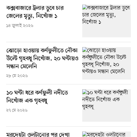
কক্সবাজারে ট্রলার ডুবে চার
জেলের মৃত্যু, নিখোঁজ ১
১৪ জুলাই ২০২৬
ঝোড়ো হাওয়ায় কর্ণফুলীতে নৌকা
উল্টে গৃহবধূ নিখোঁজ, ২০ ঘণ্টায়ও
সন্ধান মেলেনি
২৮ মে ২০২৬
১০ ঘণ্টা ধরে কর্ণফুলী নদীতে
নিখোঁজ এক গৃহবধূ
২৭ মে ২০২৬
মরদেহটা ওলটানোর পর দেখা