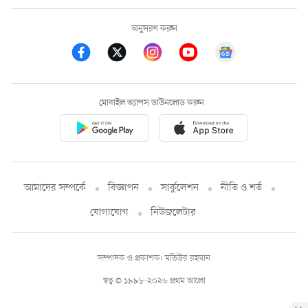
অনুসরণ করুন
মোবাইল অ্যাপস ডাউনলোড করুন
আমাদের সম্পর্কে
বিজ্ঞাপন
সার্কুলেশন
নীতি ও শর্ত
যোগাযোগ
নিউজলেটার
সম্পাদক ও প্রকাশক: মতিউর রহমান
স্বত্ব © ১৯৯৮-২০২৬ প্রথম আলো