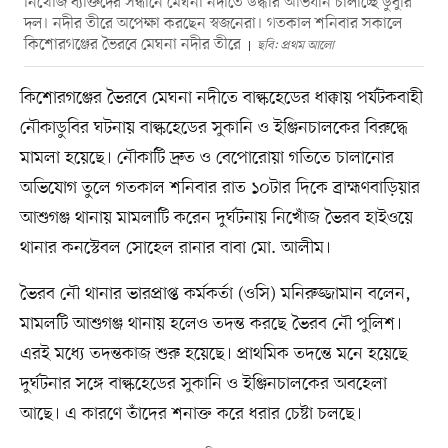
নিখোঁজ ব্যক্তিদের সন্ধানে মেঘনা নদীতে উদ্ধার অভিযান চালাচ্ছে ডুবুরি
দল। নদীর তীরে অপেক্ষা করছেন স্বজনেরা। গতকাল শনিবার সকালে
কিশোরগঞ্জের ভৈরবে মেঘনা নদীর তীরে
ছবি: প্রথম আলো
কিশোরগঞ্জের ভৈরবে মেঘনা নদীতে বাল্কহেডের ধাক্কায় পর্যটকবাহী
নৌকাডুবির ঘটনায় বাল্কহেডের সুকানি ও ইঞ্জিনচালকের বিরুদ্ধে
মামলা হয়েছে। নৌকাটি দ্রুত ও বেপোরোয়া গতিতে চালানোর
অভিযোগ তুলে গতকাল শনিবার রাত ১০টার দিকে ব্রাহ্মণবাড়িয়ার
আশুগঞ্জ থানায় মামলাটি করেন দুর্ঘটনায় নিখোঁজ ভৈরব হাইওয়ে
থানার কনস্টেবল সোহেল রানার বাবা মো. আলীম।
ভৈরব নৌ থানার ভারপ্রাপ্ত কর্মকর্তা (ওসি) মনিরুজ্জামান বলেন,
মামলটি আশুগঞ্জ থানায় হলেও তদন্ত করছে ভৈরব নৌ পুলিশ।
এরই মধ্যে তদন্তকাজ শুরু হয়েছে। প্রাথমিক তদন্তে মনে হয়েছে
দুর্ঘটনার সঙ্গে বাল্কহেডের সুকানি ও ইঞ্জিনচালকের অবহেলা
আছে। এ কারণে তাঁদের শনাক্ত করে ধরার চেষ্টা চলছে।