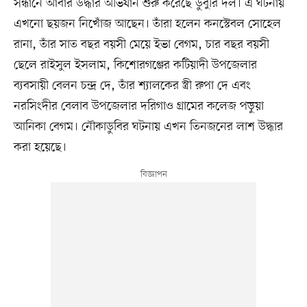
সন্ধানে আবার উদ্ধার অভিযান শুরু করেছে ডুবুরি দল। এ ঘটনায়
এখনো ছয়জন নিখোঁজ আছেন। তাঁরা হলেন কনস্টেবল সোহেল
রানা, তাঁর সাত বছর বয়সী মেয়ে ইভা বেগম, চার বছর বয়সী
ছেলে রাইসুল ইসলাম, কিশোরগঞ্জের কটিয়াদী উপজেলার
ব্যবসায়ী বেলন চন্দ্র দে, তাঁর শ্যালকের স্ত্রী রুপা দে এবং
নরসিংদীর বেলাব উপজেলার দরিগাও গ্রামের কলেজ পড়ুয়া
আনিকা বেগম। নৌকাডুবির ঘটনায় এখন তিনজনের লাশ উদ্ধার
করা হয়েছে।