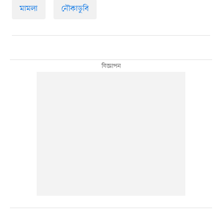
মামলা
নৌকাডুবি