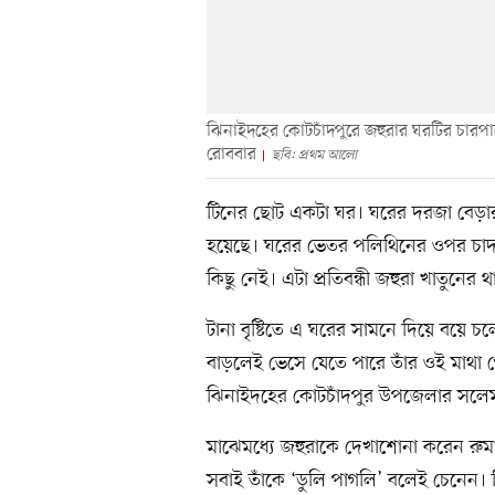
ঝিনাইদহের কোটচাঁদপুরে জহুরার ঘরটির চার
রোববার
ছবি: প্রথম আলো
টিনের ছোট একটা ঘর। ঘরের দরজা বেড়ার
হয়েছে। ঘরের ভেতর পলিথিনের ওপর চাদ
কিছু নেই। এটা প্রতিবন্ধী জহুরা খাতুনের 
টানা বৃষ্টিতে এ ঘরের সামনে দিয়ে বয়ে চ
বাড়লেই ভেসে যেতে পারে তাঁর ওই মাথা গ
ঝিনাইদহের কোটচাঁদপুর উপজেলার সলেম
মাঝেমধ্যে জহুরাকে দেখাশোনা করেন রুম
সবাই তাঁকে ‘ডুলি পাগলি’ বলেই চেনেন।