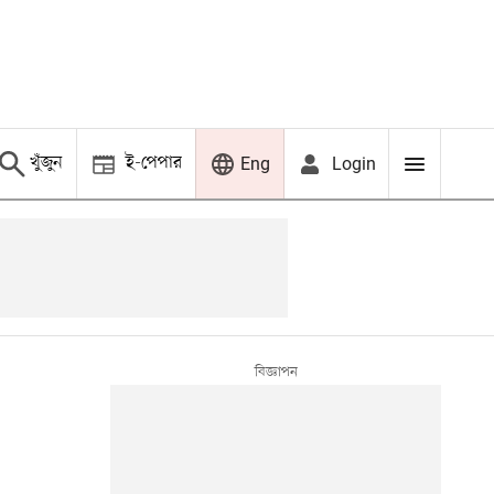
খুঁজুন
ই-পেপার
Login
Eng