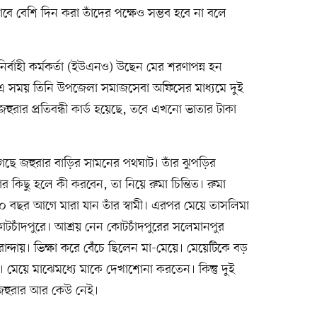
াবে বেশি দিন করা তাঁদের পক্ষেও সম্ভব হবে না বলে
্বাহী কর্মকর্তা (ইউএনও) উছেন মের শরণাপন্ন হন
 এ সময় তিনি উপজেলা সমাজসেবা অফিসের মাধ্যমে দুই
হুরার প্রতিবন্ধী কার্ড হয়েছে, তবে এখনো ভাতার টাকা
গেছে জহুরার বাড়ির সামনের পথঘাট। তাঁর ঝুপড়ির
 কিছু হলে কী করবেন, তা নিয়ে রুমা চিন্তিত। রুমা
 ৩০ বছর আগে মারা যান তাঁর স্বামী। এরপর মেয়ে তাসলিমা
োটচাঁদপুরে। আশ্রয় নেন কোটচাঁদপুরের সলেমানপুর
ান্দায়। ভিক্ষা করে বেঁচে ছিলেন মা-মেয়ে। মেয়েটিকে বড়
ন। মেয়ে মাঝেমধ্যে মাকে দেখাশোনা করতেন। কিন্তু দুই
জহুরার আর কেউ নেই।