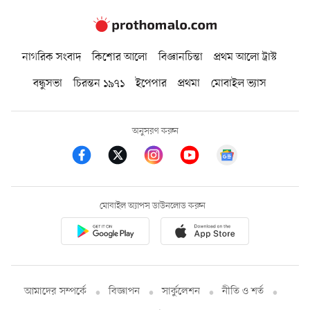
নাগরিক সংবাদ
কিশোর আলো
বিজ্ঞানচিন্তা
প্রথম আলো ট্রাস্ট
বন্ধুসভা
চিরন্তন ১৯৭১
ইপেপার
প্রথমা
মোবাইল ভ্যাস
অনুসরণ করুন
মোবাইল অ্যাপস ডাউনলোড করুন
আমাদের সম্পর্কে
বিজ্ঞাপন
সার্কুলেশন
নীতি ও শর্ত