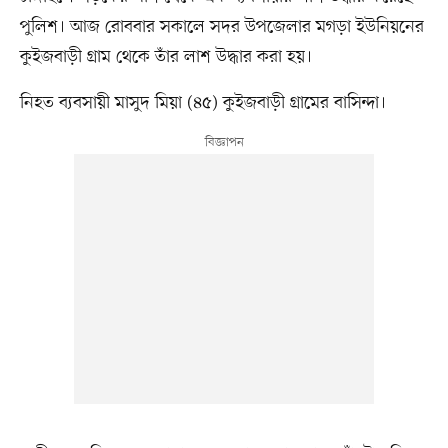
পুলিশ। আজ রোববার সকালে সদর উপজেলার মগড়া ইউনিয়নের
কুইজবাড়ী গ্রাম থেকে তাঁর লাশ উদ্ধার করা হয়।
নিহত ব্যবসায়ী মাসুদ মিয়া (৪৫) কুইজবাড়ী গ্রামের বাসিন্দা।