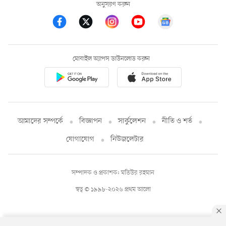
অনুসরণ করুন
মোবাইল অ্যাপস ডাউনলোড করুন
আমাদের সম্পর্কে
বিজ্ঞাপন
সার্কুলেশন
নীতি ও শর্ত
যোগাযোগ
নিউজলেটার
সম্পাদক ও প্রকাশক: মতিউর রহমান
স্বত্ব © ১৯৯৮-২০২৬ প্রথম আলো