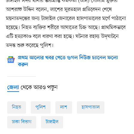
টাঙ্গাইল সদর থানার ভারপ্রাপ্ত কর্মকর্তা (ওসি) গোলাম মুক্তার
আশরাফ উদ্দিন বলেন, লাশের সুরতহাল প্রতিবেদন শেষে
ময়নাতদন্তের জন্য টাঙ্গাইল জেনারেল হাসপাতালের মর্গে পাঠানো
হয়েছে। নিহত ব্যক্তির শরীরে আঘাতের চিহ্ন আছে। প্রাথমিকভাবে
এটি হত্যাকাণ্ড বলে ধারণা করা হচ্ছে। ঘটনার রহস্য উদ্‌ঘাটনে
তদন্ত শুরু করেছে পুলিশ।
প্রথম আলোর খবর পেতে গুগল নিউজ চ্যানেল ফলো
করুন
থেকে আরও পড়ুন
জেলা
নিহত
পুলিশ
লাশ
হাসপাতাল
ঢাকা বিভাগ
টাঙ্গাইল