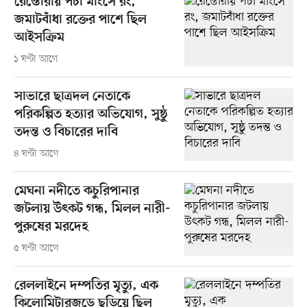
রেস্তোরাঁয় পচা মাংসে রং,
জমাটবাঁধা রক্তের পাশে ছিল
আইসক্রিম
১ ঘণ্টা আগে
সাভারে ছাত্রদল নেতাকে
পরিকল্পিত হত্যার অভিযোগ, সুষ্ঠু
তদন্ত ও বিচারের দাবি
৪ ঘণ্টা আগে
মেঘনা নদীতে কচুরিপানার
জটলায় উৎকট গন্ধ, মিলল নারী-
পুরুষের মরদেহ
৫ ঘণ্টা আগে
রেললাইনে দম্পতির মৃত্যু, এক
কিলোমিটারজুড়ে ছড়িয়ে ছিল