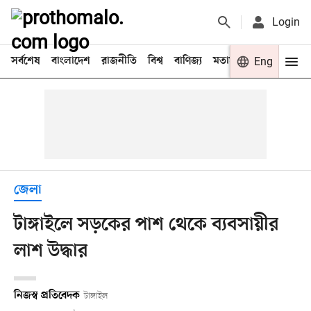
Login
সর্বশেষ
বাংলাদেশ
রাজনীতি
বিশ্ব
বাণিজ্য
মতামত
খেলা
Eng
বিনো
জেলা
টাঙ্গাইলে সড়কের পাশ থেকে ব্যবসায়ীর
লাশ উদ্ধার
নিজস্ব প্রতিবেদক
টাঙ্গাইল