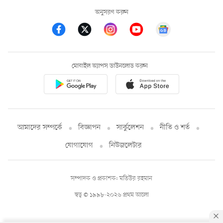
অনুসরণ করুন
মোবাইল অ্যাপস ডাউনলোড করুন
আমাদের সম্পর্কে
বিজ্ঞাপন
সার্কুলেশন
নীতি ও শর্ত
যোগাযোগ
নিউজলেটার
সম্পাদক ও প্রকাশক: মতিউর রহমান
স্বত্ব © ১৯৯৮-২০২৬ প্রথম আলো