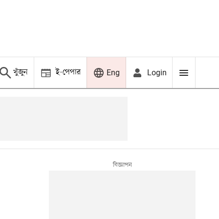
খুঁজুন
ই-পেপার
Login
Eng