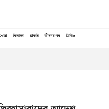
খেলা
বিনোদন
চাকরি
জীবনযাপন
ভিডিও