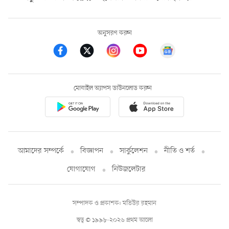
অনুসরণ করুন
মোবাইল অ্যাপস ডাউনলোড করুন
আমাদের সম্পর্কে
বিজ্ঞাপন
সার্কুলেশন
নীতি ও শর্ত
যোগাযোগ
নিউজলেটার
সম্পাদক ও প্রকাশক: মতিউর রহমান
স্বত্ব © ১৯৯৮-২০২৬ প্রথম আলো