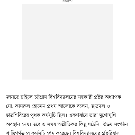
জানতে চাইলে চট্টগ্রাম বিশ্ববিদ্যালয়ের সহকারী প্রক্টর অধ্যাপক
মো. কামরুল হোসেন প্রথম আলোকে বলেন, ছাত্রদল ও
ছাত্রশিবিরের পৃথক কর্মসূচি ছিল। একপর্যায়ে তারা মুখোমুখি
অবস্থান নেয়। তবে এ সময় অপ্রীতিকর কিছু ঘটেনি। উভয় সংগঠন
শান্তিপূর্ণভাবে কর্মসূচি শেষ করেছে। বিশ্ববিদ্যালয়ের প্রক্টরিয়াল