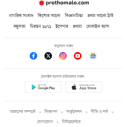
নাগরিক সংবাদ
কিশোর আলো
বিজ্ঞানচিন্তা
প্রথম আলো ট্রাস্ট
বন্ধুসভা
চিরন্তন ১৯৭১
ইপেপার
প্রথমা
মোবাইল ভ্যাস
অনুসরণ করুন
মোবাইল অ্যাপস ডাউনলোড করুন
আমাদের সম্পর্কে
বিজ্ঞাপন
সার্কুলেশন
নীতি ও শর্ত
যোগাযোগ
নিউজলেটার