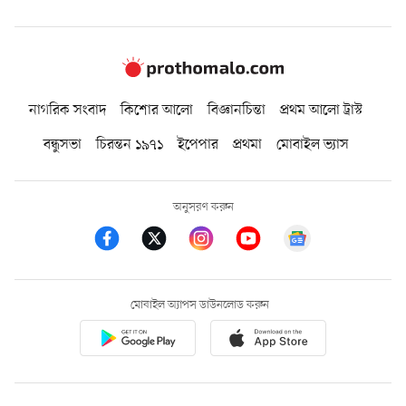
নাগরিক সংবাদ
কিশোর আলো
বিজ্ঞানচিন্তা
প্রথম আলো ট্রাস্ট
বন্ধুসভা
চিরন্তন ১৯৭১
ইপেপার
প্রথমা
মোবাইল ভ্যাস
অনুসরণ করুন
মোবাইল অ্যাপস ডাউনলোড করুন