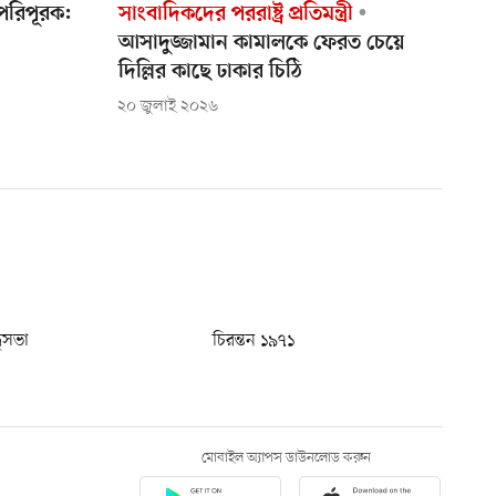
পরিপূরক:
সাংবাদিকদের পররাষ্ট্র প্রতিমন্ত্রী
আসাদুজ্জামান কামালকে ফেরত চেয়ে
দিল্লির কাছে ঢাকার চিঠি
২০ জুলাই ২০২৬
ধুসভা
চিরন্তন ১৯৭১
মোবাইল অ্যাপস ডাউনলোড করুন