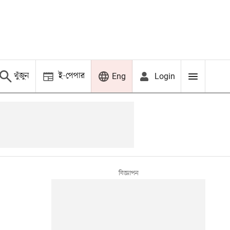
খুঁজুন
ই-পেপার
Login
Eng