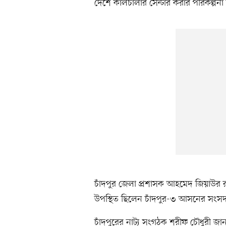
দেশে কালচালার সেন্টার করার পরিকল্পন
চাঁদপুর জেলা প্রশাসক আহমেদ জিয়াউর র
উপস্থিত ছিলেন চাঁদপুর-৩ আসনের সংস
চাঁদপুরের নাট্য সংগঠক শরীফ চৌধুরী জান