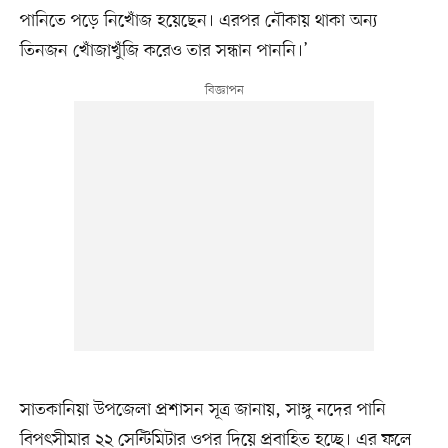
পানিতে পড়ে নিখোঁজ হয়েছেন। এরপর নৌকায় থাকা অন্য
তিনজন খোঁজাখুঁজি করেও তার সন্ধান পাননি।’
সাতকানিয়া উপজেলা প্রশাসন সূত্র জানায়, সাঙ্গু নদের পানি
বিপৎসীমার ২২ সেন্টিমিটার ওপর দিয়ে প্রবাহিত হচ্ছে। এর ফলে