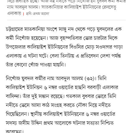
দিয়ে প্রবাহিত হচ্ছে। আজ এই নদীতে পড়ে নিখোঁজ হন যুবদল কর্মী কর্মীর
নাম আবদুল আলম। সাতকানিয়ার কালিয়াইশ ইউনিয়নের রেলসেতু
এলাকায়
ছবি: প্রথম আলো
চট্টগ্রামের সাতকানিয়া অংশে সাঙ্গু নদ থেকে পড়ে যুবদলের এক
কর্মী নিখোঁজ হয়েছেন। আজ বৃহস্পতিবার ভোর চারটার দিকে
উপজেলার কালিয়াইশ ইউনিয়নের বিওসির মোড় সওদাগর পাড়া
এলাকায় এ ঘটনা ঘটে। বেলা তিনটায় এ প্রতিবেদন লেখা পর্যন্ত
তাঁর কোনো খোঁজ পাওয়া যায়নি।
নিখোঁজ যুবদল কর্মীর নাম আবদুল আলম (৩২)। তিনি
কালিয়াইশ ইউনিয়ন ৬ নম্বর ওয়ার্ডের হাছনি বরবাড়ী এলাকার
বাসিন্দা। তাঁর দুই সন্তান রয়েছে। গতকাল বুধবার ভোরে তিনি
নদীতে ভেসে আসা কাঠ সংগ্রহ করতে নৌকা নিয়ে নদীতে
গিয়েছিলেন। স্থানীয় কালিয়াইশ ইউনিয়নের ৬ নম্বর ওয়ার্ডের
সদস্য জসীম উদ্দিন প্রথম আলোকে ঘটনার সত্যতা নিশ্চিত
করেছেন।