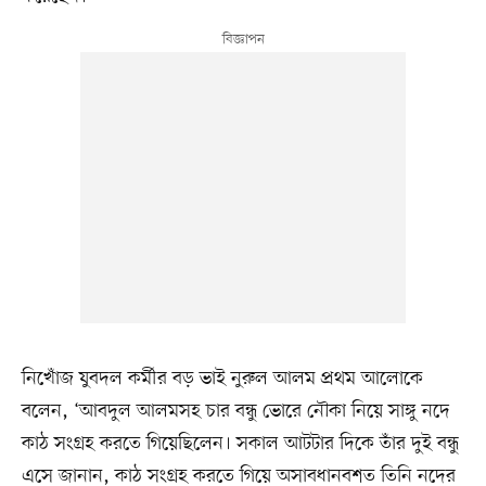
নিখোঁজ যুবদল কর্মীর বড় ভাই নুরুল আলম প্রথম আলোকে
বলেন, ‘আবদুল আলমসহ চার বন্ধু ভোরে নৌকা নিয়ে সাঙ্গু নদে
কাঠ সংগ্রহ করতে গিয়েছিলেন। সকাল আটটার দিকে তাঁর দুই বন্ধু
এসে জানান, কাঠ সংগ্রহ করতে গিয়ে অসাবধানবশত তিনি নদের