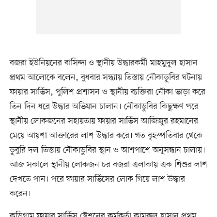
বজরা ইউনিয়নের বাসিন্দা ও স্থানীয় উদ্ধারকর্মী মাহমুদুল হাসান
প্রথম আলোকে বলেন, বুধবার সন্ধ্যায় তিস্তায় নৌকাডুবির ঘটনায়
ফায়ার সার্ভিস, পুলিশ প্রশাসন ও স্থানীয় ব্যক্তিরা নৌকা ভাড়া করে
তিন দিন ধরে উদ্ধার অভিযান চালান। নৌকাডুবির কিছুক্ষণ পরে
স্থানীয় লোকজনের সহায়তায় ফায়ার সার্ভিস আজিজুর রহমানের
মেয়ে আয়শা আক্তারের লাশ উদ্ধার করে। গত বৃহস্পতিবার থেকে
ডুবুরি দল তিস্তায় নৌকাডুবির স্থান ও আশপাশে অনুসন্ধান চালায়।
আজ সকালে স্থানীয় লোকজন চর বজরা এলাকায় এক শিশুর লাশ
দেখতে পান। পরে ফায়ার সার্ভিসের লোক গিয়ে লাশ উদ্ধার
করেন।
কুড়িগ্রাম ফায়ার সার্ভিস স্টেশনের কর্মকর্তা কামরুল হাসান প্রথম