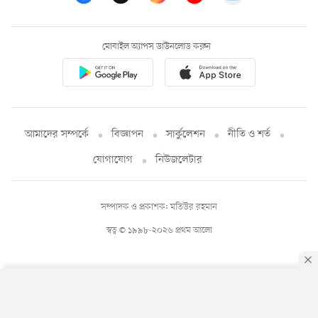
মোবাইল অ্যাপস ডাউনলোড করুন
আমাদের সম্পর্কে
বিজ্ঞাপন
সার্কুলেশন
নীতি ও শর্ত
যোগাযোগ
নিউজলেটার
সম্পাদক ও প্রকাশক: মতিউর রহমান
স্বত্ব © ১৯৯৮-২০২৬ প্রথম আলো
By using this site, you agree to our
Privacy Policy
.
OK