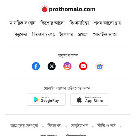
নাগরিক সংবাদ
কিশোর আলো
বিজ্ঞানচিন্তা
প্রথম আলো ট্রাস্ট
বন্ধুসভা
চিরন্তন ১৯৭১
ইপেপার
প্রথমা
মোবাইল ভ্যাস
অনুসরণ করুন
মোবাইল অ্যাপস ডাউনলোড করুন
আমাদের সম্পর্কে
বিজ্ঞাপন
সার্কুলেশন
নীতি ও শর্ত