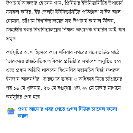
উপাচার্য আকতার হোসেন খান, প্রিমিয়ার ইউনিভার্সিটির উপাচার্য
নসরুল কদির, ইস্ট ডেলটা ইউনিভার্সিটির প্রতিষ্ঠাতা সাঈদ আল
নোমান, চট্টগ্রাম বিশ্ববিদ্যালয়ের সহ-উপাচার্য কামাল উদ্দিন,
জাহাঙ্গীর নগর বিশ্ববিদ্যালয়ের শিক্ষক অধ্যাপক নাহরিন আই খান
প্রমুখ।
কর্মসূচির অংশ হিসেবে কাল শনিবার নগরের পলোগ্রাউন্ড মাঠে
‘তারুণ্যের রাজনৈতিক অধিকার প্রতিষ্ঠা’র সমাবেশ অনুষ্ঠিত হবে।
এতে প্রধান অতিথি থাকবেন বিএনপির মহাসচিব মির্জা ফখরুল
ইসলাম আলমগীর। তারুণ্যের ভাবনা ও অধিকার নিয়ে চট্টগ্রামের
পর ১৬ মে খুলনায়, ২৩ মে বগুড়ায় এবং ২৭ মে ঢাকার মাধ্যমে
কর্মসূচির শেষ হবে।
প্রথম আলোর খবর পেতে গুগল নিউজ চ্যানেল ফলো
করুন