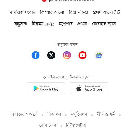
নাগরিক সংবাদ
কিশোর আলো
বিজ্ঞানচিন্তা
প্রথম আলো ট্রাস্ট
বন্ধুসভা
চিরন্তন ১৯৭১
ইপেপার
প্রথমা
মোবাইল ভ্যাস
অনুসরণ করুন
মোবাইল অ্যাপস ডাউনলোড করুন
আমাদের সম্পর্কে
বিজ্ঞাপন
সার্কুলেশন
নীতি ও শর্ত
যোগাযোগ
নিউজলেটার