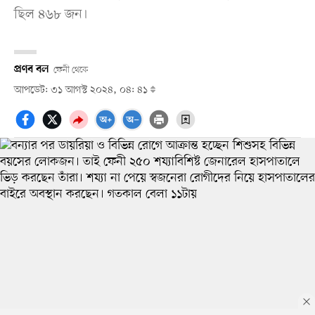
ছিল ৪৬৮ জন।
প্রণব বল
ফেনী থেকে
আপডেট: ৩১ আগস্ট ২০২৪, ০৪: ৪১