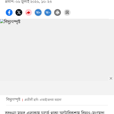
প্রকাশ: ০৬ জুলাই ২০২৬, ১০: ২৩
বিদ্যুৎস্পৃষ্ট
প্রতীকী ছবি: এআই/প্রথম আলো
বরগুনা সদর এলাকায় চার্জে থাকা অটোরিকশায় বিদ্যুৎ–সংযোগ