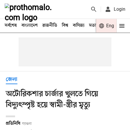
Login
সর্বশেষ
বাংলাদেশ
রাজনীতি
বিশ্ব
বাণিজ্য
মতামত
খেলা
Eng
বিনো
জেলা
অটোরিকশার চার্জার খুলতে গিয়ে
বিদ্যুৎস্পৃষ্ট হয়ে স্বামী-স্ত্রীর মৃত্যু
প্রতিনিধি
বরগুনা