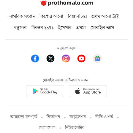
নাগরিক সংবাদ
কিশোর আলো
বিজ্ঞানচিন্তা
প্রথম আলো ট্রাস্ট
বন্ধুসভা
চিরন্তন ১৯৭১
ইপেপার
প্রথমা
মোবাইল ভ্যাস
অনুসরণ করুন
মোবাইল অ্যাপস ডাউনলোড করুন
আমাদের সম্পর্কে
বিজ্ঞাপন
সার্কুলেশন
নীতি ও শর্ত
যোগাযোগ
নিউজলেটার