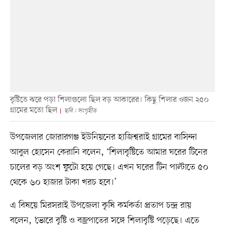
বৃষ্টিতে ঝরে পড়া শিলাগুলো ছিল বড় আকারের। কিছু শিলার ওজন ২৫০
গ্রামের মতো ছিল
ছবি : সংগৃহীত
উপজেলার জোরারগঞ্জ ইউনিয়নের হাজিশ্বরাই গ্রামের বাসিন্দা
আবুল হোসেন কেরানি বলেন, ‘শিলাবৃষ্টিতে আমার ঘরের টিনের
চালের বড় অংশ ফুটো হয়ে গেছে। এখন ঘরের টিন পাল্টাতে ৫০
থেকে ৬০ হাজার টাকা খরচ হবে।’
এ বিষয়ে মিরসরাই উপজেলা কৃষি কর্মকর্তা প্রতাপ চন্দ্র রায়
বলেন, ‘ভোরে বৃষ্টি ও বজ্রপাতের সঙ্গে শিলাবৃষ্টি পড়েছে। এতে