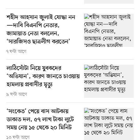
শহীদ আহসান জুলাই যোদ্ধা নন
—দাবি বিএনপি নেতার,
জামায়াত নেতা বললেন,
‘সারজিসও ছাত্রলীগ করতেন’
৭ ঘণ্টা আগে
লাঠিসোঁটা নিয়ে যুবকদের
‘অভিযান’, কারণ জানতে চাওয়ায়
হামলায় প্রবাসীর মৃত্যু
৯ ঘণ্টা আগে
‘সংকেত’ পেয়ে বাস আটকায়
ডাকাত দল, ৫৭ লাখ টাকা লুটে
সময় নেয় ১৫ থেকে ২০ মিনিট
১৩ ঘণ্টা আগে