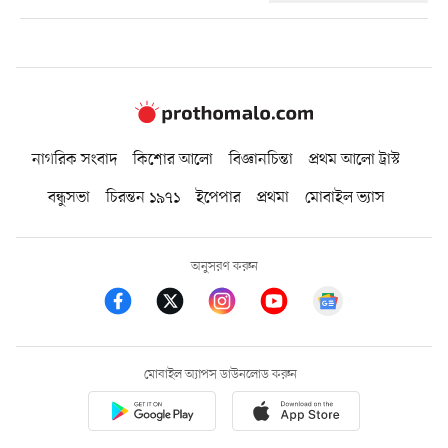
নাগরিক সংবাদ
কিশোর আলো
বিজ্ঞানচিন্তা
প্রথম আলো ট্রাস্ট
বন্ধুসভা
চিরন্তন ১৯৭১
ইপেপার
প্রথমা
মোবাইল ভ্যাস
অনুসরণ করুন
মোবাইল অ্যাপস ডাউনলোড করুন