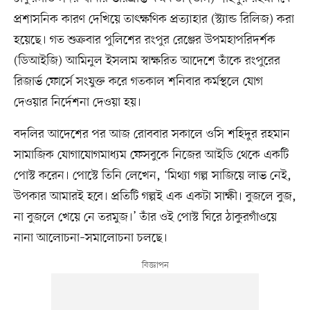
প্রশাসনিক কারণ দেখিয়ে তাৎক্ষণিক প্রত্যাহার (স্ট্যান্ড রিলিজ) করা
হয়েছে। গত শুক্রবার পুলিশের রংপুর রেঞ্জের উপমহাপরিদর্শক
(ডিআইজি) আমিনুল ইসলাম স্বাক্ষরিত আদেশে তাঁকে রংপুরের
রিজার্ভ ফোর্সে সংযুক্ত করে গতকাল শনিবার কর্মস্থলে যোগ
দেওয়ার নির্দেশনা দেওয়া হয়।
বদলির আদেশের পর আজ রোববার সকালে ওসি শহিদুর রহমান
সামাজিক যোগাযোগমাধ্যম ফেসবুকে নিজের আইডি থেকে একটি
পোস্ট করেন। পোস্টে তিনি লেখেন, ‘মিথ্যা গল্প সাজিয়ে লাভ নেই,
উপকার আমারই হবে। প্রতিটি গল্পই এক একটা সাক্ষী। বুজলে বুজ,
না বুজলে খেয়ে নে তরমুজ।’ তাঁর ওই পোস্ট ঘিরে ঠাকুরগাঁওয়ে
নানা আলোচনা–সমালোচনা চলছে।