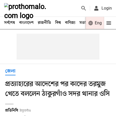
Login
সর্বশেষ
বাংলাদেশ
রাজনীতি
বিশ্ব
বাণিজ্য
মতামত
খেলা
Eng
বিনো
জেলা
প্রত্যাহারের আদেশের পর কাদের তরমুজ
খেতে বললেন ঠাকুরগাঁও সদর থানার ওসি
প্রতিনিধি
ঠাকুরগাঁও