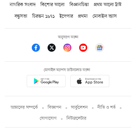
নাগরিক সংবাদ
কিশোর আলো
বিজ্ঞানচিন্তা
প্রথম আলো ট্রাস্ট
বন্ধুসভা
চিরন্তন ১৯৭১
ইপেপার
প্রথমা
মোবাইল ভ্যাস
অনুসরণ করুন
মোবাইল অ্যাপস ডাউনলোড করুন
আমাদের সম্পর্কে
বিজ্ঞাপন
সার্কুলেশন
নীতি ও শর্ত
যোগাযোগ
নিউজলেটার