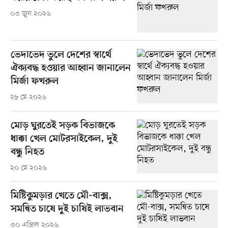
০৩ জুন ২০২৬
ভেদাভেদ ভুলে দেশের স্বার্থে
ঐক্যবদ্ধ হওয়ার আহ্বান জানালেন
মির্জা ফখরুল
২৮ মে ২০২৬
মোড় ঘুরতেই সড়ক বিভাজকে
ধাক্কা খেল মোটরসাইকেল, দুই
বন্ধু নিহত
২০ মে ২০২৬
মিষ্টিকুমড়ার খেতে মৌ-বাক্স,
সমন্বিত চাষে দুই চাষিই লাভবান
৩০ এপ্রিল ২০২৬