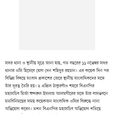
সদর থানা ও স্থানীয় সূত্রে জানা যায়, গত বছরের ১১ নভেম্বর সদর
থানার ওসি হিসেবে যোগ দেন শহিদুর রহমান। এর কয়েক দিন পর
বিভিন্ন বিষয়ে সংবাদ প্রকাশের জেরে স্থানীয় সাংবাদিকদের সঙ্গে
তাঁর দূরত্ব তৈরি হয়। ২ এপ্রিল ঠাকুরগাঁও শহরে বিএনপির
মহাসচিব মির্জা ফখরুল ইসলাম আলমগীরের সঙ্গে তাঁর বাসভবনে
মতবিনিময়ের সময় কয়েকজন সাংবাদিক ওসির বিরুদ্ধে নানা
অভিযোগ করেন। তখন বিএনপির মহাসচিব অভিযোগ খতিয়ে