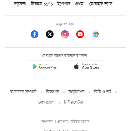
বন্ধুসভা
চিরন্তন ১৯৭১
ইপেপার
প্রথমা
মোবাইল ভ্যাস
অনুসরণ করুন
মোবাইল অ্যাপস ডাউনলোড করুন
আমাদের সম্পর্কে
বিজ্ঞাপন
সার্কুলেশন
নীতি ও শর্ত
যোগাযোগ
নিউজলেটার
সম্পাদক ও প্রকাশক: মতিউর রহমান