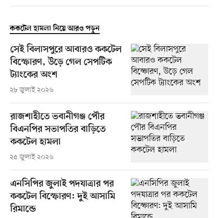
ককটেল হামলা নিয়ে আরও পড়ুন
সেই বিলাসপুরে আবারও ককটেল
বিস্ফোরণ, উড়ে গেল সেপটিক
ট্যাংকের অংশ
২৮ জুলাই ২০২৬
রাজশাহীতে ভবানীগঞ্জ পৌর
বিএনপির সভাপতির বাড়িতে
ককটেল হামলা
২৫ জুলাই ২০২৬
এনসিপির জুলাই পদযাত্রার পর
ককটেল বিস্ফোরণ: দুই আসামি
রিমান্ডে