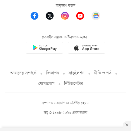
অনুসরণ করুন
মোবাইল অ্যাপস ডাউনলোড করুন
আমাদের সম্পর্কে
বিজ্ঞাপন
সার্কুলেশন
নীতি ও শর্ত
যোগাযোগ
নিউজলেটার
সম্পাদক ও প্রকাশক: মতিউর রহমান
স্বত্ব © ১৯৯৮-২০২৬ প্রথম আলো