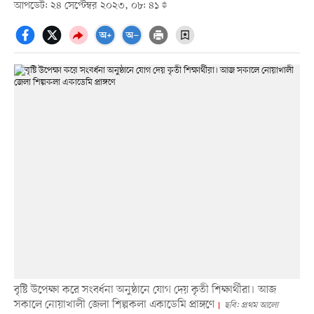
আপডেট: ২৪ সেপ্টেম্বর ২০২৩, ০৮: ৪১
বৃষ্টি উপেক্ষা করে সংবর্ধনা অনুষ্ঠানে যোগ দেয় কৃতী শিক্ষার্থীরা। আজ
সকালে নোয়াখালী জেলা শিল্পকলা একাডেমি প্রাঙ্গণে
ছবি: প্রথম আলো