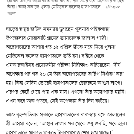
রোগীর এখনো অস্ত্রোপচার করা যায়নি, দীর্ঘ সময় ধরে অপেক্ষায় আছেন
তাঁরা। আজ সকালে খুলনা মেডিকেল কলেজ হাসপাতালে
ছবি: প্রথম
আলো
ঘাড়ের স্নায়ুর জটিল সমস্যায় ভুগছেন খুলনার পাইকগাছা
উপজেলার নোয়াকাটি গ্রামের ভ্যানচালক জালাল গাজী।
অস্ত্রোপচারের আশায় গত ১২ এপ্রিল স্ত্রীকে সঙ্গে নিয়ে খুলনা
মেডিকেল কলেজ হাসপাতালে ভর্তি হন। বাইরে থেকে
এমআরআইসহ প্রয়োজনীয় পরীক্ষা-নিরীক্ষাও করিয়েছেন। দীর্ঘ
অপেক্ষার পর গত ২০ মে তাঁর অস্ত্রোপচারের তারিখ নির্ধারণ করা
হয়। কিন্তু সেদিন ভোরেই হাসপাতালের স্টোররুমে আগুন লাগে।
এরপর কেটে গেছে প্রায় এক মাস। এখনো তাঁর অস্ত্রোপচার হয়নি।
এখন কবে ডাক পড়বে, সেই অপেক্ষায় তাঁর দিন কাটছে।
আজ বৃহস্পতিবার সকালে হাসপাতালের বারান্দায় বসে জালালের
স্ত্রী আসমা বলেন, ‘আগুন লাগার পর থেকে শুধু শুনছি, পরে হবে।
হাসপাতালে থাকতে থাকতে টাকাপয়সাও শেষ হয়ে যাচ্ছে।’