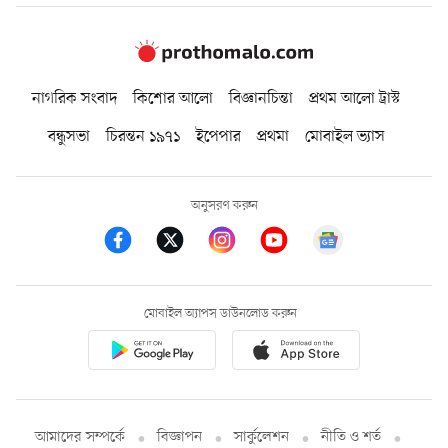
নাগরিক সংবাদ
কিশোর আলো
বিজ্ঞানচিন্তা
প্রথম আলো ট্রাস্ট
বন্ধুসভা
চিরন্তন ১৯৭১
ইপেপার
প্রথমা
মোবাইল ভ্যাস
অনুসরণ করুন
মোবাইল অ্যাপস ডাউনলোড করুন
আমাদের সম্পর্কে
বিজ্ঞাপন
সার্কুলেশন
নীতি ও শর্ত