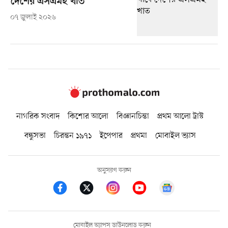
দেশের এসএমই খাত
০৭ জুলাই ২০২৬
নাগরিক সংবাদ
কিশোর আলো
বিজ্ঞানচিন্তা
প্রথম আলো ট্রাস্ট
বন্ধুসভা
চিরন্তন ১৯৭১
ইপেপার
প্রথমা
মোবাইল ভ্যাস
অনুসরণ করুন
মোবাইল অ্যাপস ডাউনলোড করুন