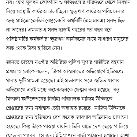
নয়। যৌথ মূলধন কোম্পানি ও ফার্মগুলোর পরিদপ্তর থেকে নিবন্ধন
নিয়ে সংস্থাটি কার্যক্রম চালাচ্ছিল। ক্ষুদ্রঋণ কার্যক্রম পরিচালনার
জন্য মাইক্রোক্রেডিট রেগুলেটরি অথরিটি (এমআরএ) সনদ ছিল
না তাদের। এমআরএ সনদ ছাড়াই বছরের পর বছর ধরে
প্রতিষ্ঠানটির কর্মকর্তারা ক্ষুদ্রঋণ কার্যক্রমের নামে সাধারণ মানুষের
কাছ থেকে টাকা হাতিয়ে নেন।
জানতে চাইলে নওগাঁর অতিরিক্ত পুলিশ সুপার গাজীউর রহমান
প্রথম আলোকে বলেন, ‘টাকা আত্মসাতের অভিযোগে ইতিমধ্যে
থানায় দুটি মামলা হয়েছে। এই প্রতারণার সঙ্গে জড়িত থাকার
অভিযোগে এরই মধ্যে কয়েকজনকে গ্রেপ্তার করা হয়েছে। বন্ধু
মিতালী ফাউন্ডেশনের নির্বাহী পরিচালক নাজিম উদ্দিনকে
গ্রেপ্তারের জন্য সর্বাত্মক চেষ্টা অব্যাহত রয়েছে। নাজিম উদ্দিনকে
গ্রেপ্তারের জন্য ইতিমধ্যে বেশ কয়েক জায়গায় অভিযানও চালানো
হয়েছে। কিন্তু তাঁকে পাওয়া যায়নি। তিনি যাতে দেশ ছেড়ে পালিয়ে
যেতে না পারেন, সে জন্য ইমিগ্রেশনে বার্তা পাঠানো হয়েছে। আশা