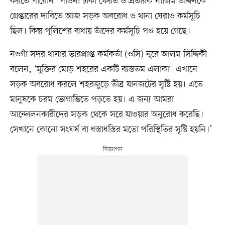
করতে পারেনি। পাওনা টাকা ফেরত ও প্রতারক নাজিম উদ্দিনকে
গ্রেপ্তারের দাবিতে আজ সড়ক অবরোধ ও থানা ঘেরাও কর্মসূচি
ছিল। কিন্তু পুলিশের বাধায় তাঁদের কর্মসূচি পণ্ড হয়ে গেছে।
নওগাঁ সদর থানার ভারপ্রাপ্ত কর্মকর্তা (ওসি) নূরে আলম সিদ্দিকী
বলেন, ‘মুক্তির মোড় শহরের একটি ব্যস্ততম এলাকা। এখানে
সড়ক অবরোধ করলে শহরজুড়ে তীব্র যানজটের সৃষ্টি হয়। এতে
মানুষকে চরম ভোগান্তিতে পড়তে হয়। এ জন্য আমরা
আন্দোলনকারীদের সড়ক থেকে সরে যাওয়ার অনুরোধ করেছি।
সেখানে কোনো সংঘর্ষ বা ধস্তাধস্তির মতো পরিস্থিতির সৃষ্টি হয়নি।’