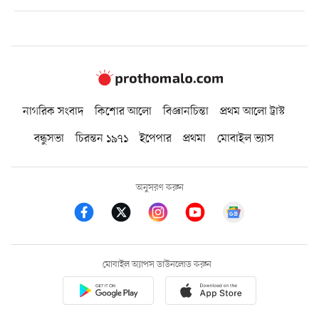
নাগরিক সংবাদ
কিশোর আলো
বিজ্ঞানচিন্তা
প্রথম আলো ট্রাস্ট
বন্ধুসভা
চিরন্তন ১৯৭১
ইপেপার
প্রথমা
মোবাইল ভ্যাস
অনুসরণ করুন
মোবাইল অ্যাপস ডাউনলোড করুন