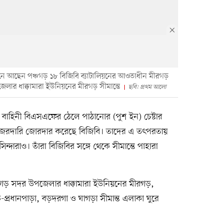
্থানে আছেন পঞ্চগড় ১৮ বিজিবি ব্যাটালিয়নের আওতাধীন মীরগড়
েলার ধাক্কামারা ইউনিয়নের মীরগড় সীমান্তে
ছবি: প্রথম আলো
ক্ষী বাহিনী বিএসএফের ঠেলে পাঠানোর (পুশ ইন) চেষ্টার
য় নজরদারি জোরদার করেছে বিজিবি। তাদের এ তৎপরতায়
বাসিন্দারাও। তাঁরা বিজিবির সঙ্গে থেকে সীমান্তে পাহারা
ঞ্চগড় সদর উপজেলার ধাক্কামারা ইউনিয়নের মীরগড়,
ি-প্রধানপাড়া, বড়দরগা ও ঘাগড়া সীমান্ত এলাকা ঘুরে