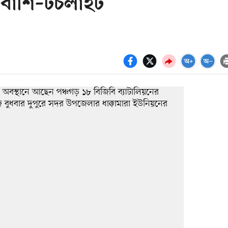
বাঁশি–টর্চলাইট