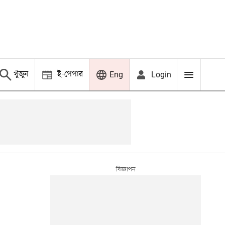
খুঁজুন
ই-পেপার
Login
Eng