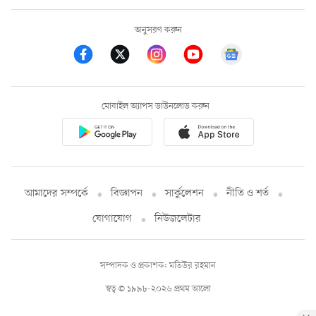
অনুসরণ করুন
মোবাইল অ্যাপস ডাউনলোড করুন
আমাদের সম্পর্কে
বিজ্ঞাপন
সার্কুলেশন
নীতি ও শর্ত
যোগাযোগ
নিউজলেটার
সম্পাদক ও প্রকাশক: মতিউর রহমান
স্বত্ব © ১৯৯৮-২০২৬ প্রথম আলো