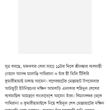
সূত্র বলছে, মঙ্গলবার বেলা সাড়ে ১১টার দিকে শ্রীলঙ্কার ব্যবসায়ী
নেহাল আনন্দ মালাভি পাথিরানা ও তাঁর স্ত্রী তিলি টিকিরি
কুমারীহামাই ঢাকায় আসেন। বাগেরহাটের মোল্লাহাট উপজেলার
আটজুড়ী ইউনিয়নের দক্ষিণ আমবাড়ি এলাকার শহিদুল শেখের
ব্যবসায়িক আমন্ত্রণে বাংলাদেশে আসেন তাঁরা। বিমানবন্দর থেকে
পাথিরানা ও কুমারীহামাইকে নিয়ে শহিদুল শেখ মোল্লাহাটের দক্ষিণ