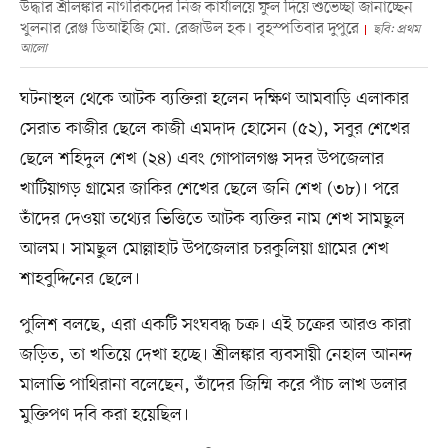
উদ্ধার শ্রীলঙ্কার নাগরিকদের নিজ কার্যালয়ে ফুল দিয়ে শুভেচ্ছা জানাচ্ছেন
খুলনার রেঞ্জ ডিআইজি মো. রেজাউল হক। বৃহস্পতিবার দুপুরে
ছবি: প্রথম
আলো
ঘটনাস্থল থেকে আটক ব্যক্তিরা হলেন দক্ষিণ আমবাড়ি এলাকার
সেরাত কাজীর ছেলে কাজী এমদাদ হোসেন (৫২), সবুর শেখের
ছেলে শহিদুল শেখ (২৪) এবং গোপালগঞ্জ সদর উপজেলার
খাটিয়াগড় গ্রামের জাকির শেখের ছেলে জনি শেখ (৩৮)। পরে
তাঁদের দেওয়া তথ্যের ভিত্তিতে আটক ব্যক্তির নাম শেখ সামছুল
আলম। সামছুল মোল্লাহাট উপজেলার চরকুলিয়া গ্রামের শেখ
শাহবুদ্দিনের ছেলে।
পুলিশ বলছে, এরা একটি সংঘবদ্ধ চক্র। এই চক্রের আরও কারা
জড়িত, তা খতিয়ে দেখা হচ্ছে। শ্রীলঙ্কার ব্যবসায়ী নেহাল আনন্দ
মালাভি পাথিরানা বলেছেন, তাঁদের জিম্মি করে পাঁচ লাখ ডলার
মুক্তিপণ দবি করা হয়েছিল।