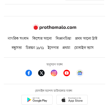
নাগরিক সংবাদ
কিশোর আলো
বিজ্ঞানচিন্তা
প্রথম আলো ট্রাস্ট
বন্ধুসভা
চিরন্তন ১৯৭১
ইপেপার
প্রথমা
মোবাইল ভ্যাস
অনুসরণ করুন
মোবাইল অ্যাপস ডাউনলোড করুন