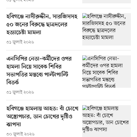
৩১ জুলাই ২০২৬
হবিগঞ্জে নাসীরুদ্দীন, সারজিসসহ
৫০ জনের বিরুদ্ধে ছাত্রদলের
হত্যাচেষ্টা মামলা
৩১ জুলাই ২০২৬
এনসিপির নেতা–কর্মীদের ওপর
হামলা নিয়ে সাবেক শিবির
সভাপতির মন্তব্যে পাল্টাপাল্টি
বিতর্ক
৩১ জুলাই ২০২৬
হবিগঞ্জে হামলায় আহত: বাঁ চোখে
অস্ত্রোপচার, ডান চোখের দৃষ্টিও
ঝাপসা
৩০ জুলাই ২০২৬