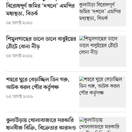
বিরোধপূর্ণ জমির ‘দখলে’ এমপির
মধ্যস্থতা, বিতর্ক
০৫ আগস্ট ২০২৬
শিমুলগাছের ডালে ডালে বাবুইয়ের
ঠোঁটে বোনা নীড়
০৪ আগস্ট ২০২৬
শহরে ঘুরে বেড়াচ্ছিল তিন গরু,
আটক করল পৌর কর্তৃপক্ষ
০৩ আগস্ট ২০২৬
কুলাউড়ায় খোলাবাজারে সরকারি
ধানবীজ বিক্রি, বিক্রেতার কারাদণ্ড