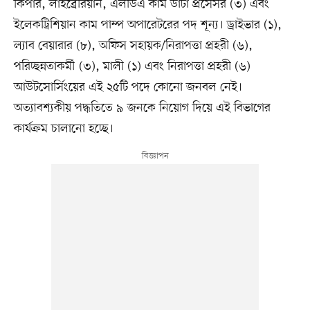
কিপার, লাইব্রেরিয়ান, এলডিএ কাম ডাটা প্রসেসর (৩) এবং
ইলেকট্রিশিয়ান কাম পাম্প অপারেটরের পদ শূন্য। ড্রাইভার (১),
ল্যাব বেয়ারার (৮), অফিস সহায়ক/নিরাপত্তা প্রহরী (৬),
পরিচ্ছন্নতাকর্মী (৩), মালী (১) এবং নিরাপত্তা প্রহরী (৬)
আউটসোর্সিংয়ের এই ২৫টি পদে কোনো জনবল নেই।
অত্যাবশ্যকীয় পদ্ধতিতে ৯ জনকে নিয়োগ দিয়ে এই বিভাগের
কার্যক্রম চালানো হচ্ছে।