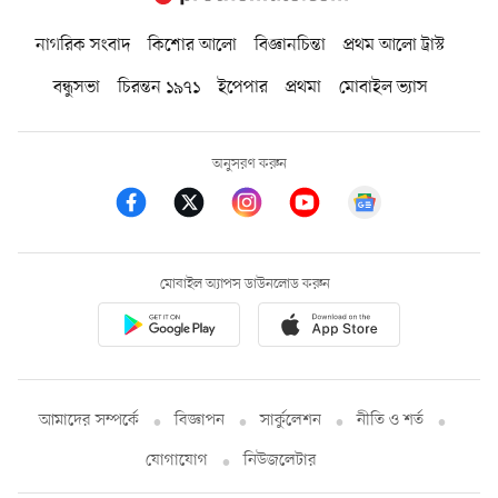
নাগরিক সংবাদ
কিশোর আলো
বিজ্ঞানচিন্তা
প্রথম আলো ট্রাস্ট
বন্ধুসভা
চিরন্তন ১৯৭১
ইপেপার
প্রথমা
মোবাইল ভ্যাস
অনুসরণ করুন
মোবাইল অ্যাপস ডাউনলোড করুন
আমাদের সম্পর্কে
বিজ্ঞাপন
সার্কুলেশন
নীতি ও শর্ত
যোগাযোগ
নিউজলেটার