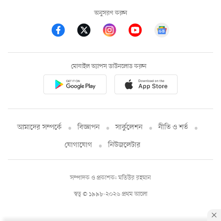
অনুসরণ করুন
মোবাইল অ্যাপস ডাউনলোড করুন
আমাদের সম্পর্কে
বিজ্ঞাপন
সার্কুলেশন
নীতি ও শর্ত
যোগাযোগ
নিউজলেটার
সম্পাদক ও প্রকাশক: মতিউর রহমান
স্বত্ব © ১৯৯৮-২০২৬ প্রথম আলো