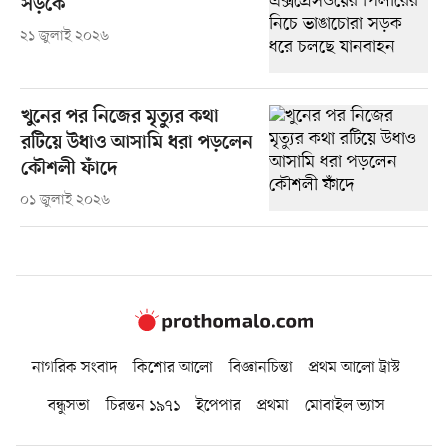
সড়কে
২১ জুলাই ২০২৬
খুনের পর নিজের মৃত্যুর কথা
রটিয়ে উধাও আসামি ধরা পড়লেন
কৌশলী ফাঁদে
০১ জুলাই ২০২৬
নাগরিক সংবাদ
কিশোর আলো
বিজ্ঞানচিন্তা
প্রথম আলো ট্রাস্ট
বন্ধুসভা
চিরন্তন ১৯৭১
ইপেপার
প্রথমা
মোবাইল ভ্যাস