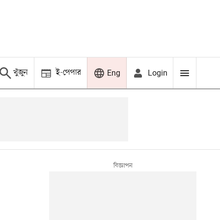
খুঁজুন
ই-পেপার
Login
Eng