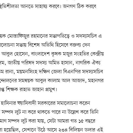
্থিতিশীলতা আনতে সাহায্য করবে। জনগণ ঠিক করবে
 মোস্তাফিজুর রহমানের সভাপতিত্বে ও সদস্যসচিব এ
লোচনা সভায় বিশেষ অতিথি হিসেবে বক্তব্য দেন
ী আবুল হোসেন, বাংলাদেশ কৃষক মজুর সংহতির কেন্দ্রীয়
ম, জাতীয় পরিষদ সদস্য অমিত হাসান, নাগরিক ঐক্য
ম রানা, ময়মনসিংহ দক্ষিণ জেলা বিএনপির সদস্যসচিব
ক্ষা আন্দোলনের সমন্বয়ক আবুল কালাম আল আজাদ, মহানগর
ত শিক্ষক রাহাত জাহান প্রমুখ।
খ হাসিনার ফ্যাসিবাদী সরকারের সমালোচনা করেন
 সম্পদ লুট না করে থাকতে পারে না উল্লেখ করে তিনি
িমাণ সম্পদ লুট করা যায়, সেটা আমরা গত ১৫ বছরে
করা হয়েছিল, সেখানে উঠে আসে ২৩৪ বিলিয়ন ডলার এই