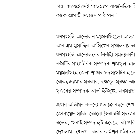
চায়। কাজেই সেই রোডম্যাপ রাজনৈতিক স
কাকে আগামী সংসদে পাঠাবেন।’
গণসংহতি আন্দোলন ময়মনসিংহের আহ্বায়ক
আর এম মুসাদ্দিক আসিফের সঞ্চালনায় আ
গণসংহতি আন্দোলনের নির্বাহী সমন্বয়কার
কমিটির সাংগঠনিক সম্পাদক শামসুল আল
ময়মনসিংহ জেলা শাখার সদস্যসচিব হাতে
রোকনুজ্জামান সরকার, ব্রহ্মপুত্র সুর
সুজনের সম্পাদক আলী ইউসুফ, অবসরপ্রাপ্
প্রধান অতিথির বক্তব্যে গত ১৫ বছরে শে
জোনায়েদ সাকি। কোনো স্বৈরাচারী সরকার
বলেন, ‘সবাই সম্পদ লুট করেছে। কী পর
দেখলাম। শ্বেতপত্র করার কমিশন গঠন 