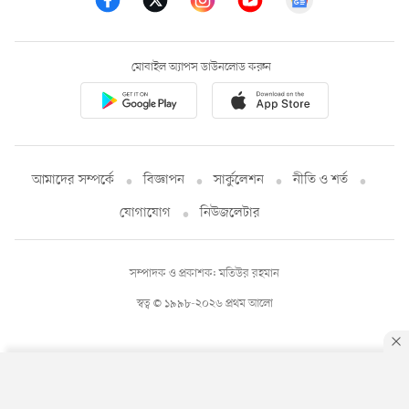
মোবাইল অ্যাপস ডাউনলোড করুন
আমাদের সম্পর্কে
বিজ্ঞাপন
সার্কুলেশন
নীতি ও শর্ত
যোগাযোগ
নিউজলেটার
সম্পাদক ও প্রকাশক: মতিউর রহমান
স্বত্ব © ১৯৯৮-২০২৬ প্রথম আলো
By using this site, you agree to our
Privacy Policy
.
OK