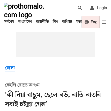
Login
সর্বশেষ
বাংলাদেশ
রাজনীতি
বিশ্ব
বাণিজ্য
মতামত
খেলা
Eng
বিনো
জেলা
বেইলি রোডে আগুন
‘কী নিয়া বাছুম, ছেলে-বউ, নাতি-নাতনি
সবাই চইল্লা গেল’