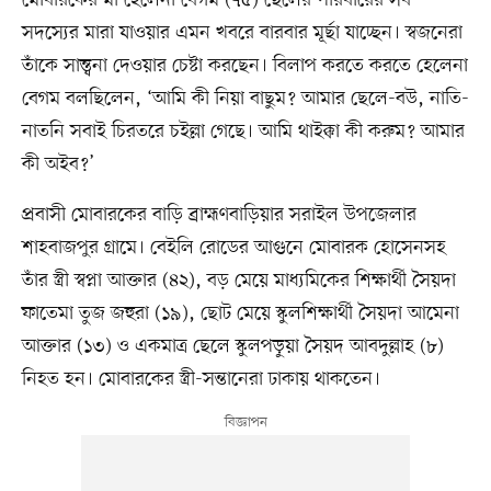
মোবারকের মা হেলেনা বেগম (৭৫) ছেলের পরিবারের সব
সদস্যের মারা যাওয়ার এমন খবরে বারবার মূর্ছা যাচ্ছেন। স্বজনেরা
তাঁকে সান্ত্বনা দেওয়ার চেষ্টা করছেন। বিলাপ করতে করতে হেলেনা
বেগম বলছিলেন, ‘আমি কী নিয়া বাছুম? আমার ছেলে-বউ, নাতি-
নাতনি সবাই চিরতরে চইল্লা গেছে। আমি থাইক্কা কী করুম? আমার
কী অইব?’
প্রবাসী মোবারকের বাড়ি ব্রাহ্মণবাড়িয়ার সরাইল উপজেলার
শাহবাজপুর গ্রামে। বেইলি রোডের আগুনে মোবারক হোসেনসহ
তাঁর স্ত্রী স্বপ্না আক্তার (৪২), বড় মেয়ে মাধ্যমিকের শিক্ষার্থী সৈয়দা
ফাতেমা তুজ জহুরা (১৯), ছোট মেয়ে স্কুলশিক্ষার্থী সৈয়দা আমেনা
আক্তার (১৩) ও একমাত্র ছেলে স্কুলপড়ুয়া সৈয়দ আবদুল্লাহ (৮)
নিহত হন। মোবারকের স্ত্রী-সন্তানেরা ঢাকায় থাকতেন।