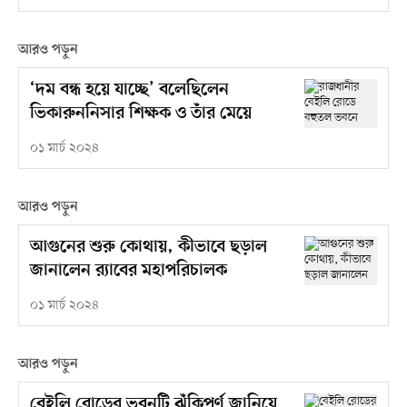
আরও পড়ুন
‘দম বন্ধ হয়ে যাচ্ছে’ বলেছিলেন
ভিকারুননিসার শিক্ষক ও তাঁর মেয়ে
০১ মার্চ ২০২৪
আরও পড়ুন
আগুনের শুরু কোথায়, কীভাবে ছড়াল
জানালেন র‍্যাবের মহাপরিচালক
০১ মার্চ ২০২৪
আরও পড়ুন
বেইলি রোডের ভবনটি ঝুঁকিপূর্ণ জানিয়ে