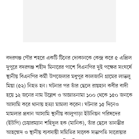
বদরগঞ্জ পৌর শহরে একটি টিনের দোকানকে কেন্দ্র করে ৫ এপ্রিল
দুপুরে বদরগঞ্জ শহীদ মিনারের পাশে বিএনপির দুই পক্ষের সংঘর্ষে
স্থানীয় বিএনপির কর্মী উপজেলার মধুপুর কালজানি গ্রামের লাভলু
মিয়া (৫২) নিহত হন। ঘটনার পর তাঁর ছেলে রায়হান কবীর বাদী
হয়ে ১২ জনের নাম উল্লেখ ও অজ্ঞাতনামা ১০০ থেকে ১৫০ জনকে
আসামি করে থানায় হত্যা মামলা করেন। ঘটনার ১৫ দিনেও
মামলার প্রধান আসামি স্থানীয় কালুপাড়া ইউনিয়ন পরিষদের
(ইউপি) চেয়ারম্যান শহিদুল হক (মানিক), তাঁর ছেলে তানভীর
আহম্মেদ ও স্থানীয় ব্যবসায়ী সমিতির সাবেক সভাপতি সারোয়ার