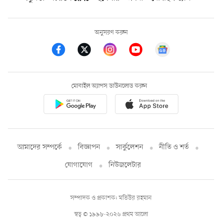
অনুসরণ করুন
মোবাইল অ্যাপস ডাউনলোড করুন
আমাদের সম্পর্কে
বিজ্ঞাপন
সার্কুলেশন
নীতি ও শর্ত
যোগাযোগ
নিউজলেটার
সম্পাদক ও প্রকাশক: মতিউর রহমান
স্বত্ব © ১৯৯৮-২০২৬ প্রথম আলো