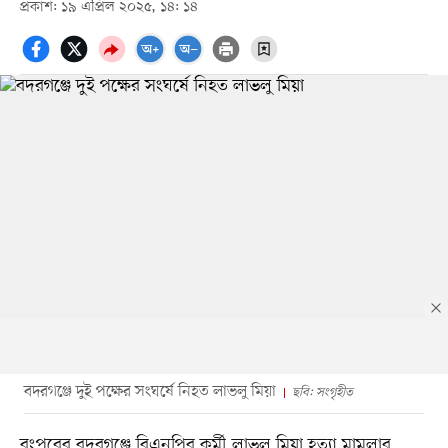
প্রকাশ: ১৯ এপ্রিল ২০২৫, ১৪: ১৪
বদরগঞ্জে দুই পক্ষের সংঘর্ষে নিহত লাভলু মিয়া
ছবি: সংগৃহীত
রংপুরের বদরগঞ্জে বিএনপির কর্মী লাভলু মিয়া হত্যা মামলার