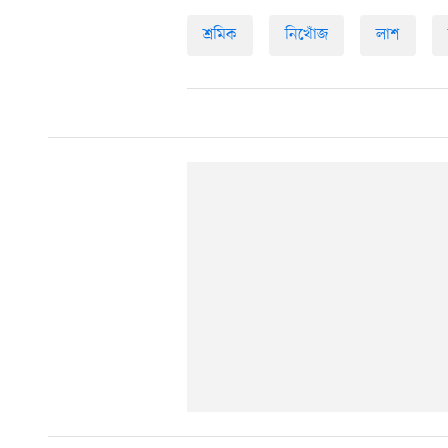
শ্রমিক
নিখোঁজ
লাশ