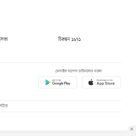
ধুসভা
চিরন্তন ১৯৭১
মোবাইল অ্যাপস ডাউনলোড করুন
েটার