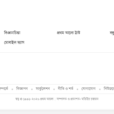
বিজ্ঞানচিন্তা
প্রথম আলো ট্রাস্ট
বন্
মোবাইল ভ্যাস
্পর্কে
বিজ্ঞাপন
সার্কুলেশন
নীতি ও শর্ত
যোগাযোগ
নিউজল
স্বত্ব © ১৯৯৮-২০২৬ প্রথম আলো
সম্পাদক ও প্রকাশক: মতিউর রহমান