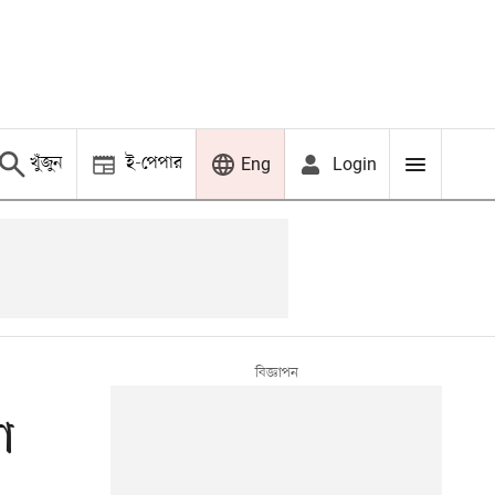
খুঁজুন
ই-পেপার
Login
Eng
ো