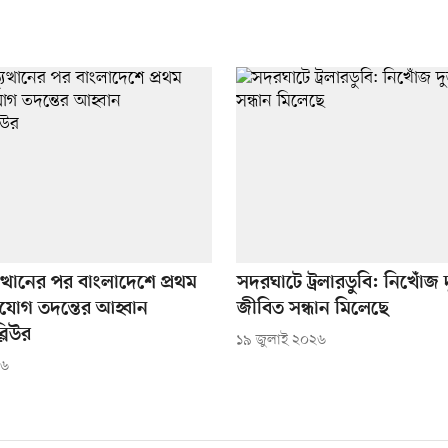
ুত্থানের পর বাংলাদেশে প্রথম
সদরঘাটে ট্রলারডুবি: নিখোঁজ
যোগ তদন্তের আহ্বান
জীবিত সন্ধান মিলেছে
লিউর
১৯ জুলাই ২০২৬
২৬