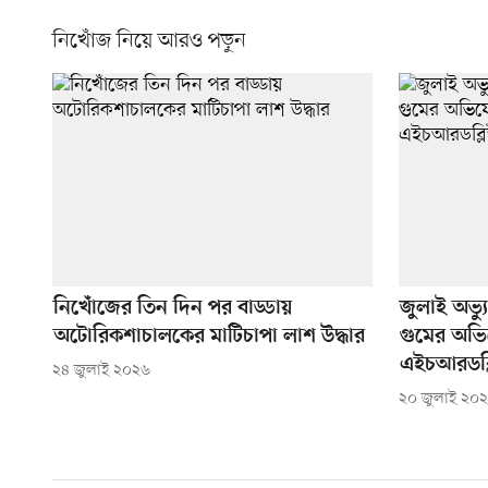
নিখোঁজ নিয়ে আরও পড়ুন
নিখোঁজের তিন দিন পর বাড্ডায়
জুলাই অভ্য
অটোরিকশাচালকের মাটিচাপা লাশ উদ্ধার
গুমের অভি
এইচআরডব্
২৪ জুলাই ২০২৬
২০ জুলাই ২০