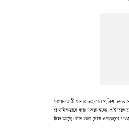
বোয়ালমারী থানার ডহনগর পুলিশ তদন্ত
প্রাথমিকভাবে ধারণা করা হচ্ছে, ওই তরুণকে
চিহ্ন আছে। তাঁর ডান চোখ ওপড়ানো পাওয