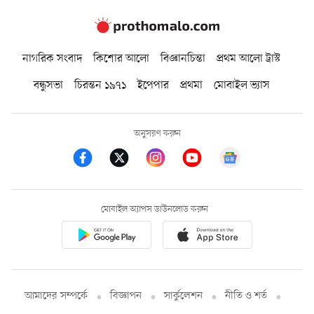
নাগরিক সংবাদ
কিশোর আলো
বিজ্ঞানচিন্তা
প্রথম আলো ট্রাস্ট
বন্ধুসভা
চিরন্তন ১৯৭১
ইপেপার
প্রথমা
মোবাইল ভ্যাস
অনুসরণ করুন
মোবাইল অ্যাপস ডাউনলোড করুন
আমাদের সম্পর্কে
বিজ্ঞাপন
সার্কুলেশন
নীতি ও শর্ত