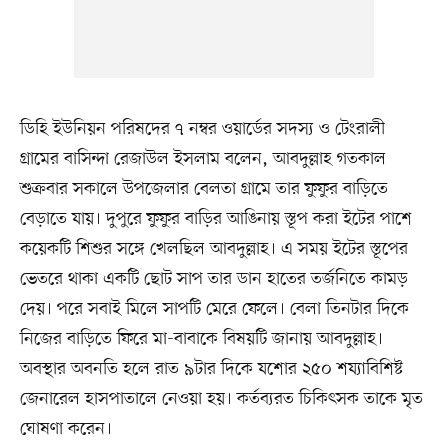
ডিহি ইউনিয়ন পরিষদের ৭ নম্বর ওয়ার্ডের সদস্য ও টেংরালী
গ্রামের বাসিন্দা রেজাউল ইসলাম বলেন, আবদুল্লাহ গতকাল
শুক্রবার সকালে উপজেলার বেলতা গ্রামে তার ফুফুর বাড়িতে
বেড়াতে যায়। দুপুরে ফুফুর বাড়ির আঙিনায় স্তূপ করা ইটের পাশে
কয়েকটি শিশুর সঙ্গে খেলছিল আবদুল্লাহ। এ সময় ইটের স্তূপের
ভেতরে থাকা একটি ছোট সাপ তার ডান হাতের তর্জনিতে কামড়
দেয়। পরে সবাই মিলে সাপটি মেরে ফেলে। বেলা তিনটার দিকে
নিজের বাড়িতে ফিরে মা-বাবাকে বিষয়টি জানায় আবদুল্লাহ।
অবস্থার অবনতি হলে রাত ৯টার দিকে যশোর ২৫০ শয্যাবিশিষ্ট
জেনারেল হাসপাতালে নেওয়া হয়। কর্তব্যরত চিকিৎসক তাকে মৃত
ঘোষণা করেন।