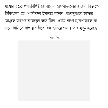
যশোর ২৫০ শয্যাবিশিষ্ট জেনারেল হাসপাতালের জরুরি বিভাগের
চিকিৎসক মো. শাকিরুল ইসলাম বলেন, আবদুল্লাহর হাতের
আঙুলে সাপের কামড়ের ক্ষত ছিল। প্রথম ধাপে হাসপাতালে না
এনে বাড়িতে রাখায় শরীরে বিষ ছড়িয়ে পড়ায় তার মৃত্যু হয়েছে।