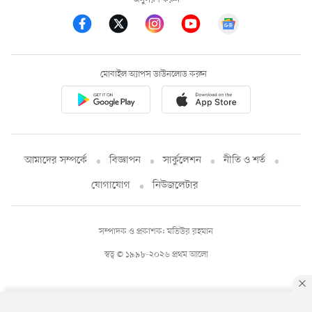
মোবাইল অ্যাপস ডাউনলোড করুন
আমাদের সম্পর্কে
বিজ্ঞাপন
সার্কুলেশন
নীতি ও শর্ত
যোগাযোগ
নিউজলেটার
সম্পাদক ও প্রকাশক: মতিউর রহমান
স্বত্ব © ১৯৯৮-২০২৬ প্রথম আলো