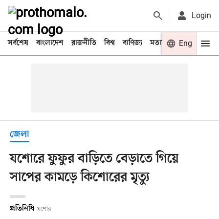
Login
সর্বশেষ
বাংলাদেশ
রাজনীতি
বিশ্ব
বাণিজ্য
মতামত
খেলা
Eng
বিনো
জেলা
যশোরে ফুফুর বাড়িতে বেড়াতে গিয়ে
সাপের কামড়ে কিশোরের মৃত্যু
প্রতিনিধি
যশোর