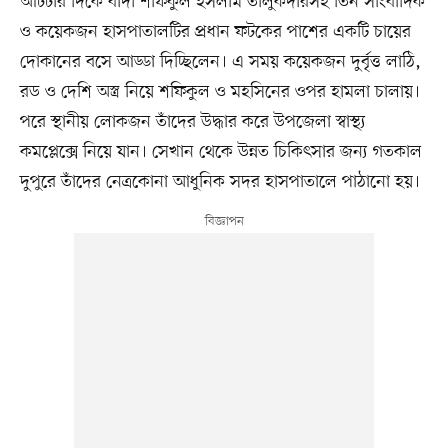
আটটার দিকে বাদী শফিকুল ইসলাম তালুকদারসহ তিন সাংবাদিক
ও কয়েকজন হাসপাতালটির প্রধান ফটকের পাশের একটি চায়ের
দোকানের বসে আড্ডা দিচ্ছিলেন। এ সময় কয়েকজন দুর্বৃত্ত লাঠি,
রড ও দেশি অস্ত্র নিয়ে শফিকুল ও মহসিনের ওপর হামলা চালায়।
পরে স্থানীয় লোকজন তাঁদের উদ্ধার করে উপজেলা স্বাস্থ্য
কমপ্লেক্সে নিয়ে যান। সেখান থেকে উন্নত চিকিৎসার জন্য গতকাল
দুপুরে তাঁদের নেত্রকোনা আধুনিক সদর হাসপাতালে পাঠানো হয়।