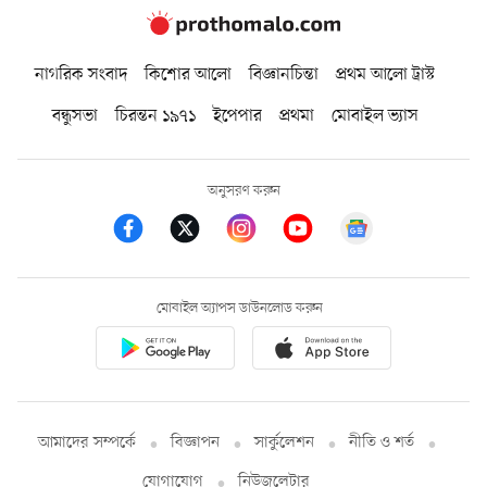
নাগরিক সংবাদ
কিশোর আলো
বিজ্ঞানচিন্তা
প্রথম আলো ট্রাস্ট
বন্ধুসভা
চিরন্তন ১৯৭১
ইপেপার
প্রথমা
মোবাইল ভ্যাস
অনুসরণ করুন
মোবাইল অ্যাপস ডাউনলোড করুন
আমাদের সম্পর্কে
বিজ্ঞাপন
সার্কুলেশন
নীতি ও শর্ত
যোগাযোগ
নিউজলেটার