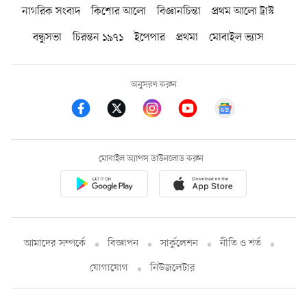
নাগরিক সংবাদ
কিশোর আলো
বিজ্ঞানচিন্তা
প্রথম আলো ট্রাস্ট
বন্ধুসভা
চিরন্তন ১৯৭১
ইপেপার
প্রথমা
মোবাইল ভ্যাস
অনুসরণ করুন
মোবাইল অ্যাপস ডাউনলোড করুন
আমাদের সম্পর্কে
বিজ্ঞাপন
সার্কুলেশন
নীতি ও শর্ত
যোগাযোগ
নিউজলেটার