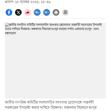
প্রকাশ: ১২ নভেম্বর ২০২৪, ১২: ৫৯
জাতীয় নাগরিক কমিটির সদস্যসচিব আখতার হোসেনকে অন্তর্বতী
সরকারের উপদেষ্টা করার দাবিতে বিক্ষোভ। মঙ্গলবার বিকেলে রংপুর