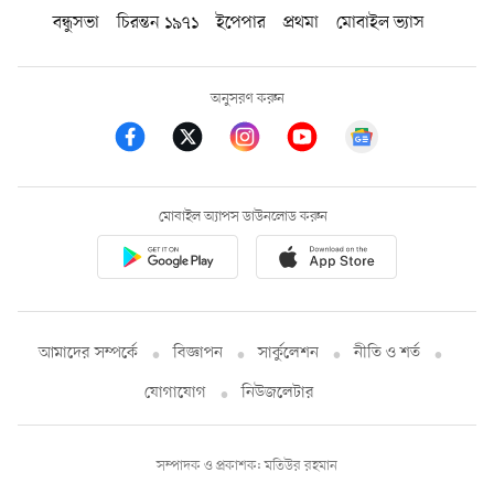
বন্ধুসভা
চিরন্তন ১৯৭১
ইপেপার
প্রথমা
মোবাইল ভ্যাস
অনুসরণ করুন
মোবাইল অ্যাপস ডাউনলোড করুন
আমাদের সম্পর্কে
বিজ্ঞাপন
সার্কুলেশন
নীতি ও শর্ত
যোগাযোগ
নিউজলেটার
সম্পাদক ও প্রকাশক: মতিউর রহমান