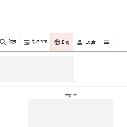
খুঁজুন
ই-পেপার
Login
Eng