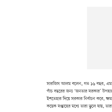
সারজিস আলম বলেন, গত ১৬ বছর, এমনক
পাঁচ বছরের জন্য ‘জনতার সরকার’ উপহা
ইশতেহার দিয়ে সরকার নির্বাচন করে, ক্ষ
কয়েক সপ্তাহের মধ্যে তারা ভুলে যায়, ত