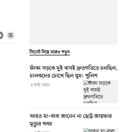
সিলেট নিয়ে আরও পড়ুন
ফাঁকা সড়কে দুই বাসই দ্রুতগতিতে চলছিল,
চালকদের চোখে ছিল ঘুম: পুলিশ
৪ ঘণ্টা আগে
আহত মা–বাবা জানেন না ছোট্ট জায়ফার
মৃত্যুর খবর