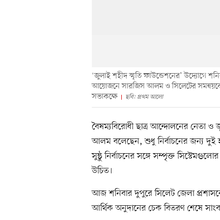
'জুলাই শহীদ স্মৃতি ফাউন্ডেশনের’ ‍উদ্যোগে শ
আয়োজনে সারজিস আলম ও সিলেটের সমন্বয়কেরা
সভাকক্ষে
ছবি: প্রথম আলো
বৈষম্যবিরোধী ছাত্র আন্দোলনের নেতা ও 
আলম বলেছেন, শুধু নির্বাচনের জন্য দুই 
সুষ্ঠু নির্বাচনের সঙ্গে সম্পৃক্ত সিস্টেমগুল
উচিত।
আজ শনিবার দুপুরে সিলেট জেলা প্রশাসক
আর্থিক অনুদানের চেক বিতরণ শেষে সাং