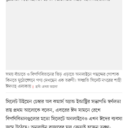
সময় বাঁচাতে ও বিপণিবিতানের ভিড় এড়াতে অনলাইনে পছন্দের পোশাক
কিনতে মুঠোফোনে পণ্য দেখছেন এক তরুণী। সম্প্রতি সিলেট নগরের শাহী
ঈদগাহ এলাকায়
ছবি: প্রথম আলো
সিলেট উইমেন চেম্বার অব কমার্স অ্যান্ড ইন্ডাস্ট্রির সভাপতি স্বর্ণলতা
রায় প্রথম আলোকে বলেন, এবারের ঈদ সামনে রেখে
বিপণিবিতানগুলোর মতো সিলেটে অনলাইনেও এখন ঈদের ব্যবসা
জমে উঠেছে। অনলাইন বাজারের মূল ক্রেতাই হচ্ছেন তরুণ-